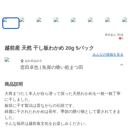
本日あと 50点
3
越前産 天然 干し板わかめ 20g 5パック
みんなの投稿を見る
福井県福井市
枩田卓也 | 魚屋の喰い処まつ田
商品説明
大将まつたく本人が自ら潜って採った天然わかめを一枚一枚丁寧
に干しました。
板状に干す製法は昔ながらの伝統です。
綺麗に干されたわかめは長年、季節の贈り物として愛されてきま
した。
そんな福井は越前食文化をお楽しみください。