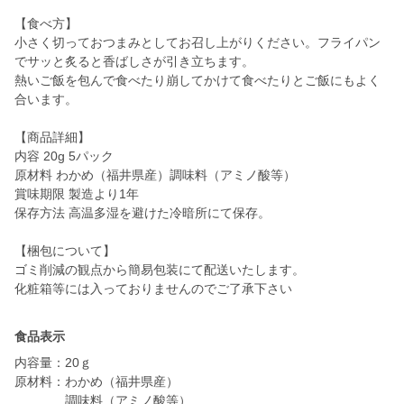
【食べ方】
小さく切っておつまみとしてお召し上がりください。フライパン
でサッと炙ると香ばしさが引き立ちます。
熱いご飯を包んで食べたり崩してかけて食べたりとご飯にもよく
合います。
【商品詳細】
内容 20g 5パック
原材料 わかめ（福井県産）調味料（アミノ酸等）
賞味期限 製造より1年
保存方法 高温多湿を避けた冷暗所にて保存。
【梱包について】
ゴミ削減の観点から簡易包装にて配送いたします。
化粧箱等には入っておりませんのでご了承下さい
食品表示
内容量：20ｇ
原材料：わかめ（福井県産）
調味料（アミノ酸等）