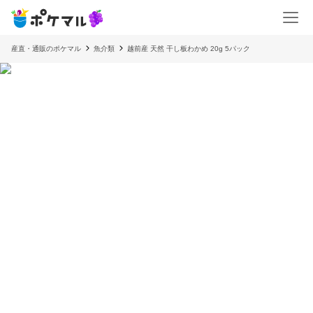
産直・通販のポケマル
魚介類
越前産 天然 干し板わかめ 20g 5パック