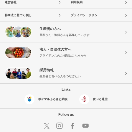
運営会社
利用規約
特商法に基づく表記
プライバシーポリシー
生産者の方へ
農家さん・漁師さんを募集しています!
法人・自治体の方へ
アライアンスのご相談はこちらから
採用情報
生産者と食べる人をつなぎたい
Links
ポケマルふるさと納税
食べる通信
Follow us