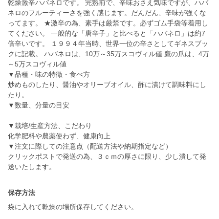
乾燥激辛ハバネロです。 完熟前で、辛味おさえ気味ですが、ハバ
ネロのフルーティーさを強く感じます。だんだん、辛味が強くな
ってます。 ★激辛の為、素手は厳禁です。必ずゴム手袋等着用し
てください。 一般的な「唐辛子」と比べると「ハバネロ」は約7
倍辛いです。 １９９４年当時、世界一位の辛さとしてギネスブッ
クに記載。 ハバネロは、10万～35万スコヴィル値 鷹の爪は、4万
～5万スコヴィル値
▼品種・味の特徴・食べ方
炒めものしたり、醤油やオリーブオイル、酢に漬けて調味料にし
たり。
▼数量、分量の目安
▼栽培/生産方法、こだわり
化学肥料や農薬使わず、健康向上
▼注文に際しての注意点（配送方法や納期指定など）
クリックポストで発送の為、３ｃｍの厚さに限り、少し潰して発
送いたします。
保存方法
袋に入れて乾燥の場所保存してください。