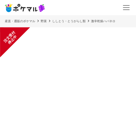
産直・通販のポケマル
野菜
ししとう・とうがらし類
激辛乾燥ハバネロ
注
文
受
付
停
止
中