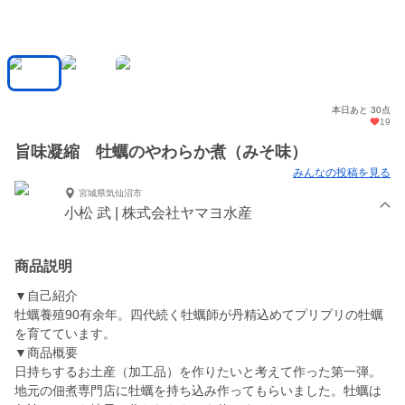
本日あと 30点
19
旨味凝縮 牡蠣のやわらか煮（みそ味）
みんなの投稿を見る
宮城県気仙沼市
小松 武 | 株式会社ヤマヨ水産
商品説明
▼自己紹介
牡蠣養殖90有余年。四代続く牡蠣師が丹精込めてプリプリの牡蠣
を育てています。
▼商品概要
日持ちするお土産（加工品）を作りたいと考えて作った第一弾。
地元の佃煮専門店に牡蠣を持ち込み作ってもらいました。牡蠣は