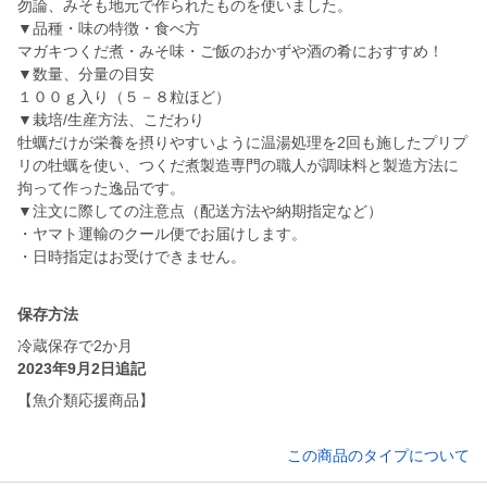
勿論、みそも地元で作られたものを使いました。
▼品種・味の特徴・食べ方
マガキつくだ煮・みそ味・ご飯のおかずや酒の肴におすすめ！
▼数量、分量の目安
１００ｇ入り（５－８粒ほど）
▼栽培/生産方法、こだわり
牡蠣だけが栄養を摂りやすいように温湯処理を2回も施したプリプ
リの牡蠣を使い、つくだ煮製造専門の職人が調味料と製造方法に
拘って作った逸品です。
▼注文に際しての注意点（配送方法や納期指定など）
・ヤマト運輸のクール便でお届けします。
・日時指定はお受けできません。
保存方法
冷蔵保存で2か月
2023年9月2日追記
【魚介類応援商品】
この商品のタイプについて