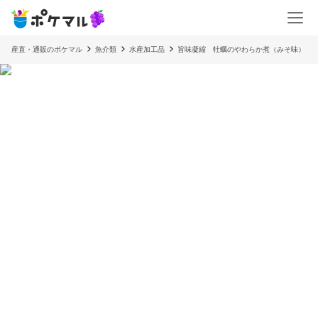
産直・通販のポケマル
魚介類
水産加工品
旨味凝縮 牡蠣のやわらか煮（みそ味）