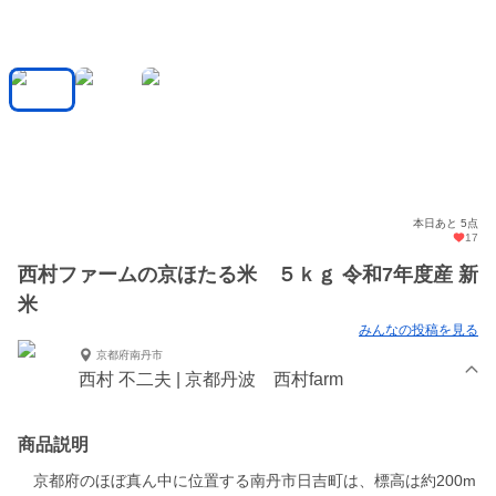
本日あと 5点
17
西村ファームの京ほたる米 ５ｋｇ 令和7年度産 新
米
みんなの投稿を見る
京都府南丹市
西村 不二夫 | 京都丹波 西村farm
商品説明
京都府のほぼ真ん中に位置する南丹市日吉町は、標高は約200m