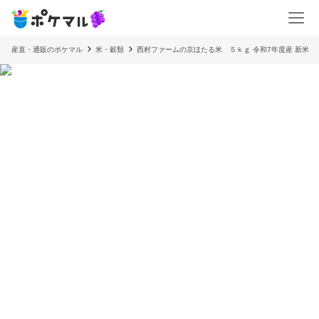
産直・通販のポケマル
米・穀類
西村ファームの京ほたる米 ５ｋｇ 令和7年度産 新米