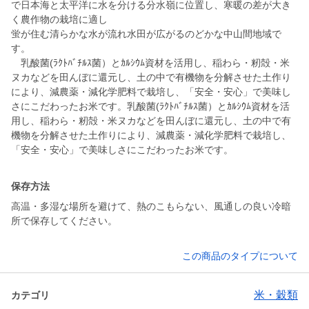
で日本海と太平洋に水を分ける分水嶺に位置し、寒暖の差が大き
く農作物の栽培に適し
蛍が住む清らかな水が流れ水田が広がるのどかな中山間地域で
す。
乳酸菌(ﾗｸﾄﾊﾞﾁﾙｽ菌）とｶﾙｼｳﾑ資材を活用し、稲わら・籾殻・米
ヌカなどを田んぼに還元し、土の中で有機物を分解させた土作り
により、減農薬・減化学肥料で栽培し、「安全・安心」で美味し
さにこだわったお米です。乳酸菌(ﾗｸﾄﾊﾞﾁﾙｽ菌）とｶﾙｼｳﾑ資材を活
用し、稲わら・籾殻・米ヌカなどを田んぼに還元し、土の中で有
機物を分解させた土作りにより、減農薬・減化学肥料で栽培し、
保存方法
高温・多湿な場所を避けて、熱のこもらない、風通しの良い冷暗
この商品のタイプについて
米・穀類
カテゴリ