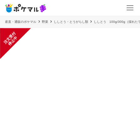
産直・通販のポケマル
野菜
ししとう・とうがらし類
ししとう 100g/300g（採れた
注
文
受
付
停
止
中