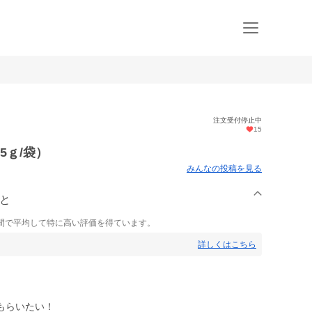
注文受付停止中
15
5ｇ/袋）
みんなの投稿を見る
もと
間で平均して特に高い評価を得ています。
詳しくはこちら
もらいたい！