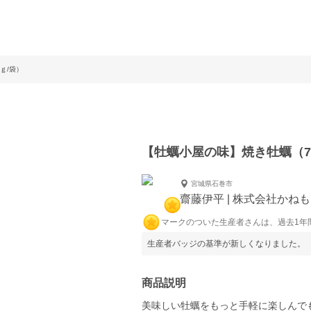
ｇ/袋）
【牡蠣小屋の味】焼き牡蠣（7
宮城県石巻市
齋藤伊平 | 株式会社かね
マークのついた生産者さんは、過去1年
生産者バッジの基準が新しくなりました。
商品説明
美味しい牡蠣をもっと手軽に楽しんで