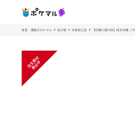
産直・通販のポケマル
魚介類
水産加工品
【牡蠣小屋の味】焼き牡蠣（75
注
文
受
付
停
止
中