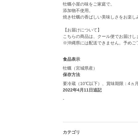
牡蠣小屋の味をご家庭で。
添加物不使用。
焼き牡蠣の香ばしい美味しさをお楽し
【お届けについて】
こちらの商品は、クール便でお届けし
※沖縄県には配送できません。予めご
食品表示
牡蠣（宮城県産）
保存方法
要冷蔵（10℃以下）、賞味期限：4ヵ
2022年4月11日追記
-
カテゴリ