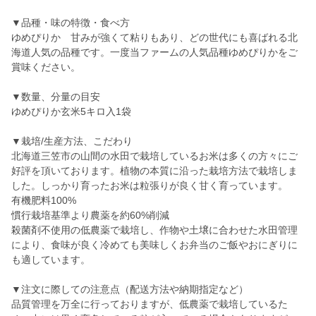
▼品種・味の特徴・食べ方
ゆめぴりか 甘みが強くて粘りもあり、どの世代にも喜ばれる北
海道人気の品種です。一度当ファームの人気品種ゆめぴりかをご
賞味ください。
▼数量、分量の目安
ゆめぴりか玄米5キロ入1袋
▼栽培/生産方法、こだわり
北海道三笠市の山間の水田で栽培しているお米は多くの方々にご
好評を頂いております。植物の本質に沿った栽培方法で栽培しま
した。しっかり育ったお米は粒張りが良く甘く育っています。
有機肥料100%
慣行栽培基準より農薬を約60%削減
殺菌剤不使用の低農薬で栽培し、作物や土壌に合わせた水田管理
により、食味が良く冷めても美味しくお弁当のご飯やおにぎりに
も適しています。
▼注文に際しての注意点（配送方法や納期指定など）
品質管理を万全に行っておりますが、低農薬で栽培しているた