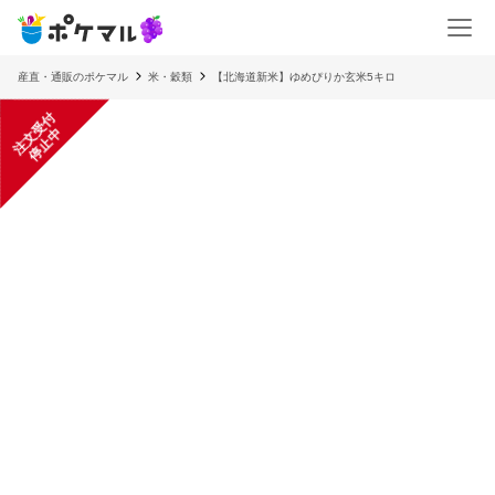
産直・通販のポケマル
米・穀類
【北海道新米】ゆめぴりか玄米5キロ
注
文
受
付
停
止
中