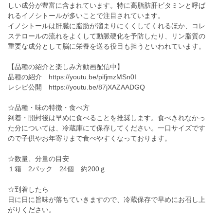
しい成分が豊富に含まれています。特に高脂肪肝ビタミンと呼ば
れるイノシトールが多いことで注目されています。
イノシトールは肝臓に脂肪が溜まりにくくしてくれるほか、コレ
ステロールの流れをよくして動脈硬化を予防したり、リン脂質の
重要な成分として脳に栄養を送る役目も担うといわれています。
【品種の紹介と楽しみ方動画配信中】
品種の紹介 https://youtu.be/pifjmzMSn0I
レシピ公開 https://youtu.be/87jXAZAADGQ
☆品種・味の特徴・食べ方
到着・開封後は早めに食べることを推奨します。食べきれなかっ
た分については、冷蔵庫にて保存してください。一口サイズです
ので子供やお年寄りまで食べやすくなっております。
☆数量、分量の目安
１箱 2パック 24個 約200ｇ
☆到着したら
日に日に旨味が落ちていきますので、冷蔵保存で早めにお召し上
がりください。