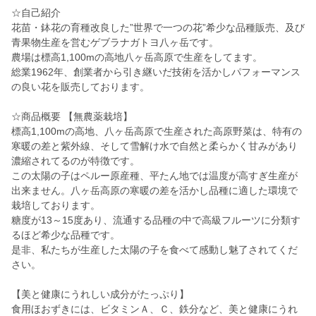
☆自己紹介
花苗・鉢花の育種改良した”世界で一つの花”希少な品種販売、及び
青果物生産を営むゲブラナガトヨ八ヶ岳です。
農場は標高1,100mの高地八ヶ岳高原で生産をしてます。
総業1962年、創業者から引き継いだ技術を活かしパフォーマンス
の良い花を販売しております。
☆商品概要 【無農薬栽培】
標高1,100mの高地、八ヶ岳高原で生産された高原野菜は、特有の
寒暖の差と紫外線、そして雪解け水で自然と柔らかく甘みがあり
濃縮されてるのが特徴です。
この太陽の子はペルー原産種、平たん地では温度が高すぎ生産が
出来ません。八ヶ岳高原の寒暖の差を活かし品種に適した環境で
栽培しております。
糖度が13～15度あり、流通する品種の中で高級フルーツに分類す
るほど希少な品種です。
是非、私たちが生産した太陽の子を食べて感動し魅了されてくだ
さい。
【美と健康にうれしい成分がたっぷり】
食用ほおずきには、ビタミンＡ、Ｃ、鉄分など、美と健康にうれ