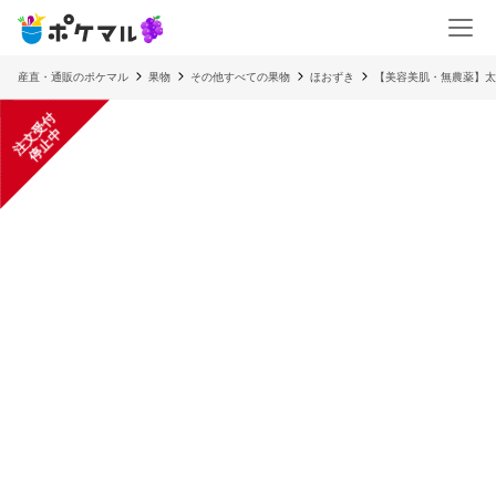
産直・通販のポケマル
果物
その他すべての果物
ほおずき
【美容美肌・無農薬】太
注
文
受
付
停
止
中