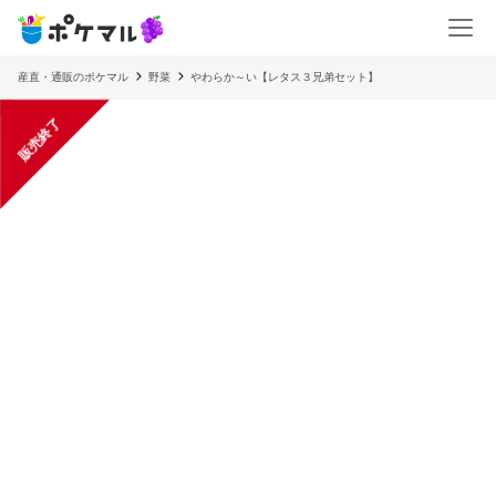
産直・通販のポケマル
野菜
やわらか～い【レタス３兄弟セット】
販売終了