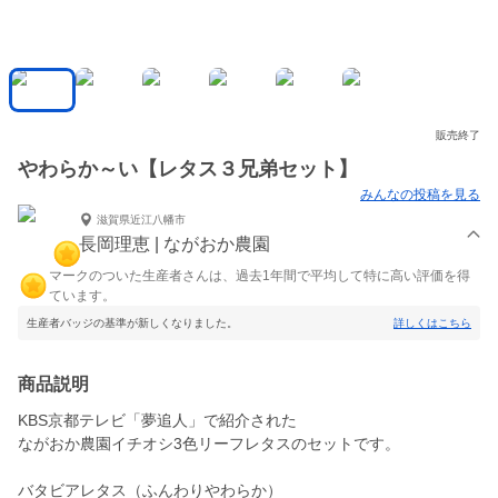
販売終了
やわらか～い【レタス３兄弟セット】
みんなの投稿を見る
滋賀県近江八幡市
長岡理恵 | ながおか農園
マークのついた生産者さんは、過去1年間で平均して特に高い評価を得
ています。
生産者バッジの基準が新しくなりました。
詳しくはこちら
商品説明
KBS京都テレビ「夢追人」で紹介された
ながおか農園イチオシ3色リーフレタスのセットです。
バタビアレタス（ふんわりやわらか）