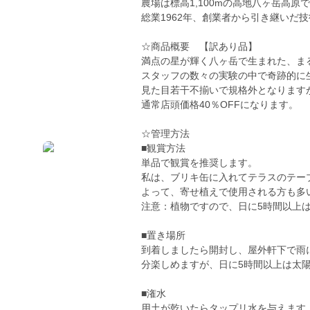
農場は標高1,100mの高地八ヶ岳高原
総業1962年、創業者から引き継いだ
☆商品概要 【訳あり品】
満点の星が輝く八ヶ岳で生まれた、ま
スタッフの数々の実験の中で奇跡的に
見た目若干不揃いで規格外となります
通常店頭価格40％OFFになります。
☆管理方法
■観賞方法
単品で観賞を推奨します。
私は、ブリキ缶に入れてテラスのテー
よって、寄せ植えで使用される方も多
注意：植物ですので、日に5時間以上
■置き場所
到着しましたら開封し、屋外軒下で雨
分楽しめますが、日に5時間以上は太
■潅水
用土が乾いたらタップリ水を与えます