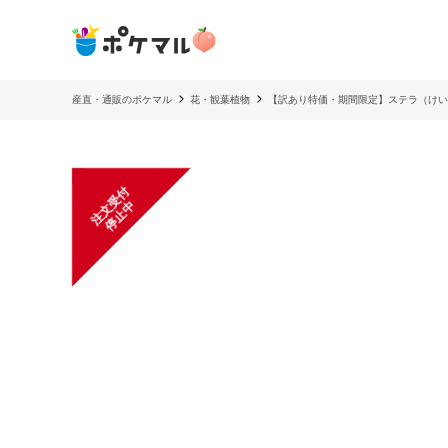
産直・通販のポケマル
花・観葉植物
【訳あり特価・期間限定】ステラ（けい
注
文
受
付
停
止
中