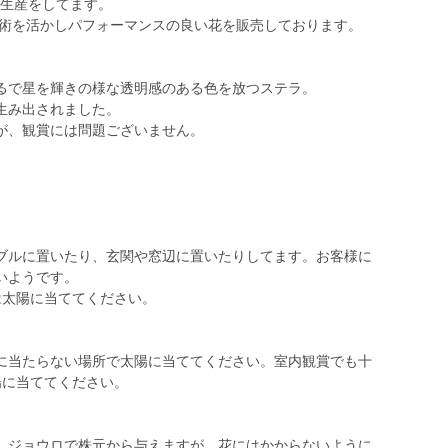
で生産をしてます。
技術を活かしパフォーマンスの良い花を販売しております。
るで星を輝きの様な透明感のある色を放つステラ。
生み出されました。
が、観賞には問題ございません。
ブルに置いたり、玄関や窓辺に置いたりしてます。お客様に
いようです。
は太陽に当ててください。
に当たらない場所で太陽に当ててください。室内観賞でも十
陽に当ててください。
。ジョウロで株元から与えますが、花にはかからないように