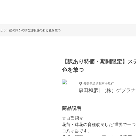
とう）星の輝きの様な透明感のある色を放つ
【訳あり特価・期間限定】ス
色を放つ
長野県諏訪郡富士見町
森田和彦 | （株）ゲブラ
商品説明
☆自己紹介
花苗・鉢花の育種改良した”世界で一
ヨ八ヶ岳です。