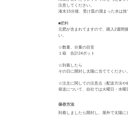
注意してください。
潅水15分後、受け皿の溜まった水は
■肥料
元肥が含まれてますので、購入2週間後
い。
☆数量、分量の目安
１箱 合計24ポット
☆到着したら
その日に開封し太陽に当ててください
☆注文に関しての注意点（配送方法や
発送について、自社では火曜日・水曜
保存方法
到着しましたら開封し、屋外で太陽に