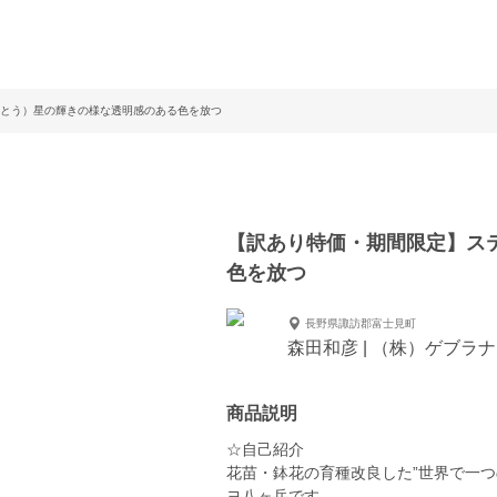
とう）星の輝きの様な透明感のある色を放つ
【訳あり特価・期間限定】ス
色を放つ
長野県諏訪郡富士見町
森田和彦 | （株）ゲブラ
商品説明
☆自己紹介
花苗・鉢花の育種改良した”世界で一
ヨ八ヶ岳です。