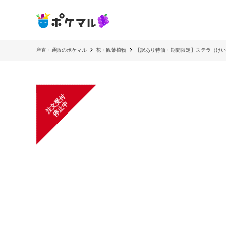
産直・通販のポケマル
花・観葉植物
【訳あり特価・期間限定】ステラ（けい
注
文
受
付
停
止
中