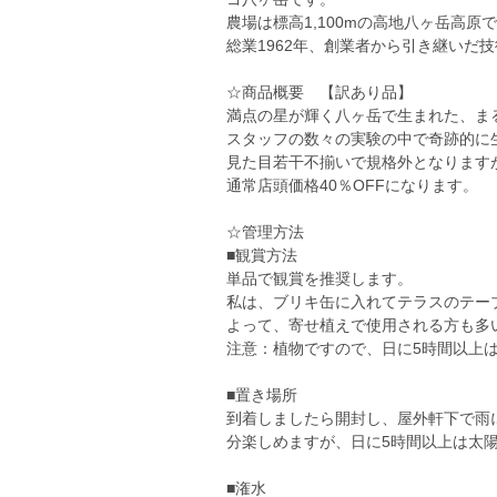
農場は標高1,100mの高地八ヶ岳高原
総業1962年、創業者から引き継いだ
☆商品概要 【訳あり品】
満点の星が輝く八ヶ岳で生まれた、ま
スタッフの数々の実験の中で奇跡的に
見た目若干不揃いで規格外となります
通常店頭価格40％OFFになります。
☆管理方法
■観賞方法
単品で観賞を推奨します。
私は、ブリキ缶に入れてテラスのテー
よって、寄せ植えで使用される方も多
注意：植物ですので、日に5時間以上
■置き場所
到着しましたら開封し、屋外軒下で雨
分楽しめますが、日に5時間以上は太
■潅水