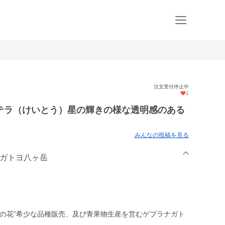
注文受付停止中
1
テラ（けいとう）星の輝きの様な透明感のある
みんなの投稿を見る
ナガトヨ八ヶ岳
つの花”希少な品種販売、及び青果物生産を営むゲブラナガト