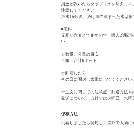
用土が乾いたらタップリ水を与えます
注意してください。
潅水15分後、受け皿の溜まった水は
■肥料
元肥が含まれてますので、購入2週間後
い。
☆数量、分量の目安
１箱 合計6ポット
☆到着したら
その日に開封し太陽に当ててください
☆注文に関しての注意点（配送方法や
発送について、自社では火曜日・水曜
保存方法
到着しましたら開封し、屋外で太陽に