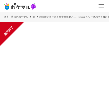
産直・通販のポケマル
肉
静岡限定コラボ！富士金華豚と三ヶ日みかんソースのプチ贅沢
販売終了