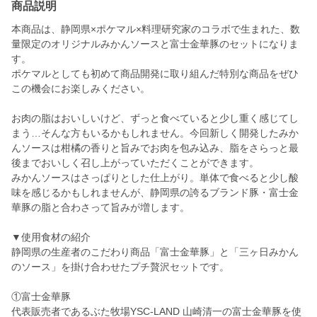
商品説明
本商品は、静岡県×ポケマル×料理研究家のコラボで生まれた、数
量限定のオリジナルみかんソースと富士金華豚のセットになりま
す。
ポケマルとしても初めて商品開発に取り組んだ特別な商品をぜひ
この機会にお楽しみください。
お肉の脂はおいしいけど、ずっと食べていると少し重く感じてし
まう…そんな方もいるかもしれません。今回新しく開発したみか
んソースは柑橘の香りと旨みでお肉を包み込み、脂をさらっと最
後までおいしく召し上がっていただくことができます。
みかんソースはさっぱりとした仕上がり。単体で食べると少し酸
味を感じるかもしれませんが、静岡県の誇るブランド豚・富士金
華豚の脂と合わさって旨みが増します。
▼使用食材の紹介
静岡県の生産者のこだわり商品「富士金華豚」と「三ヶ日みかん
のソース」を掛け合わせたプチ贅沢セットです。
①富士金華豚
代表販売者であるぶた牧場YSC-LAND 山崎清一の富士金華豚を使