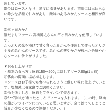
用しています。
部位はロースとなり、適度に脂身があります。市場には出回らな
い希少な品種で甘みがあり、酸味のあるみかんソースと相性が良
いです。
②三ヶ日みかん
陽だまりファーム 高橋博之さんの三ヶ日みかんを使用していま
す。
たっぷりの光を浴びて甘く育ったみかんを使用して作ったオリジ
ナルのみかんのソースです。みかんの爽やかさが残った色鮮やか
なソースに仕上がりました。
▼お召し上がり方
・基本の食べ方：豚肉150〜200gに対してソース80g(1人前)
①豚肉の両面に塩胡椒をします。
※ソースはお子様でも食べられるように優しい味に仕上げていま
す。塩加減は各家庭でご調整ください。
②油を薄くしき、豚肉をフライパンで焼きます。
③6〜7割火が通ったところでソースを入れます。（この時、豚肉
の脂がフライパンに出ていると思いますが、全て捨ててしまうと
旨みが少なくなるので調整ください。）