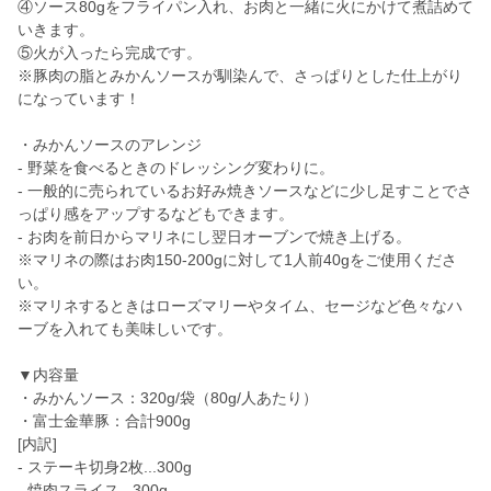
④ソース80gをフライパン入れ、お肉と一緒に火にかけて煮詰めて
いきます。
⑤火が入ったら完成です。
※豚肉の脂とみかんソースが馴染んで、さっぱりとした仕上がり
になっています！
・みかんソースのアレンジ
- 野菜を食べるときのドレッシング変わりに。
- 一般的に売られているお好み焼きソースなどに少し足すことでさ
っぱり感をアップするなどもできます。
- お肉を前日からマリネにし翌日オーブンで焼き上げる。
※マリネの際はお肉150-200gに対して1人前40gをご使用くださ
い。
※マリネするときはローズマリーやタイム、セージなど色々なハ
ーブを入れても美味しいです。
▼内容量
・みかんソース：320g/袋（80g/人あたり）
・富士金華豚：合計900g
[内訳]
- ステーキ切身2枚...300g
- 焼肉スライス...300g