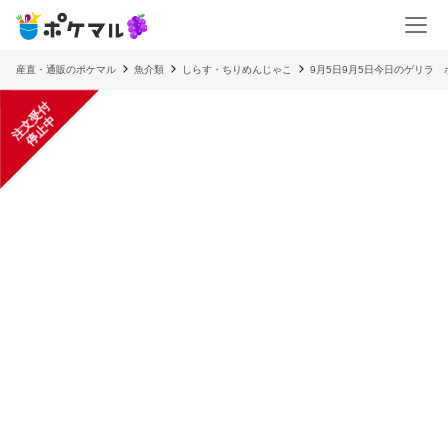
産直・通販のポケマル
魚介類
しらす・ちりめんじゃこ
9月5日9月5日今日のゲリラ
注
文
受
付
停
止
中