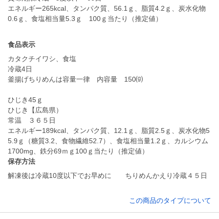
エネルギー265kcal、タンパク質、56.1ｇ、脂質4.2ｇ、炭水化物
0.6ｇ、食塩相当量5.3ｇ 100ｇ当たり（推定値）
食品表示
カタクチイワシ、食塩
冷蔵4日
釜揚げちりめんは容量一律 内容量 150⒢
ひじき45ｇ
ひじき【広島県）
常温 ３６５日
エネルギー189kcal、タンパク質、12.1ｇ、脂質2.5ｇ、炭水化物5
5.9ｇ（糖質3.2、食物繊維52.7）、食塩相当量1.2ｇ、カルシウム
1700mg、鉄分69ｍｇ100ｇ当たり（推定値）
保存方法
解凍後は冷蔵10度以下でお早めに ちりめんかえり冷蔵４５日
この商品のタイプについて