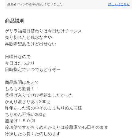
生産者バッジの基準が新しくなりました。
詳しくはこちら
商品説明
ゲリラ福箱日替わりは今日だけチャンス
売り切れたと残念な声や
再販希望あるけど出せない
日曜日なので
今日はたっぷり
日時指定でいつでもどうぞー
商品説明はあえて
もろもろ割愛！！
釜揚げ入りでぜひ福箱出したかった
かえり混ざりあり200ｇ
昨年あった海の中そのままちりめん同様
ちりめん不揃い200ｇ
釜揚げ１５０⒢
冷凍便ですがちりめんかえりは冷蔵庫で45日そのまま
冷凍したら長くたのしめます