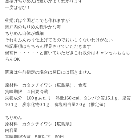
釜揚げちりめんは違いがよくわかります
一度はぜひ！
釜揚げは全国どこでも作れますが
瀬戸内のちりめん穏やかな海
ちりめん自体が繊細
それをふんわり仕上げてるのでおいしくないわけがない
特記事項はもちろん拝見させていただきます
候補日・・・・・と書いていただきこれ以外はキャンセルももち
ろんOK
関東は午前指定の場合は翌日には届きません
原材料 カタクチイワシ（広島県）、食塩
賞味期限 ４日要冷蔵
栄養成分 100ｇあたり 熱量160kcal、タンパク質15.1ｇ、脂質
10.1ｇ、炭水化物0.1ｇ、食塩相当量2.0ｇ（推定値）
ちりめん
原材料 カタクチイワシ【広島県】
内容量
賞味期限冷蔵 5度以下 60日