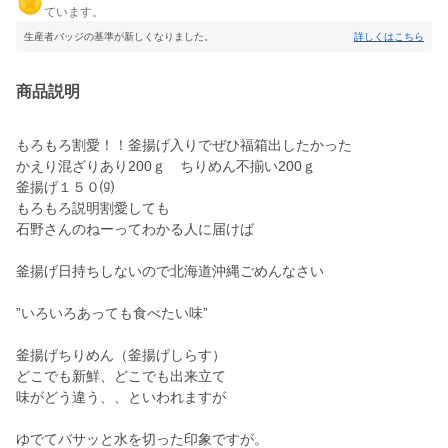
ています。
生産者バッジの基準が新しくなりました。
詳しくはこちら
商品説明
もろもろ割愛！！釜揚げ入りでぜひ福箱出したかった
かえり混ざりあり200ｇ ちりめん不揃い200ｇ
釜揚げ１５０⒢
もろもろ説明割愛しても
石野さんのねーってわかる人に届けば
釜揚げ日持ちしないので北海道沖縄ごめんなさい
”いろいろあっても食べたい味”
釜揚げちりめん（釜揚げしらす）
どこでも新鮮、どこでも出来立て
味がどう違う、、といわれますが
ゆでてバサッと水を切った印象ですが。