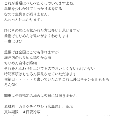
これが普通はべたべたくっついてますよね。
温風を少しかけてしっかり水を切る
なので生臭さが残りません。
ふわっと仕上がります。
ひじきの味にも驚かれた方は多いと思いますが
釜揚げちりめんは違いがよくわかります
一度はぜひ！
釜揚げは全国どこでも作れますが
瀬戸内のちりめん穏やかな海
ちりめん自体が繊細
それをふんわり仕上げてるのでおいしくないわけがない
特記事項はもちろん拝見させていただきます
候補日・・・・・と書いていただきこれ以外はキャンセルももち
ろんOK
関東は午前指定の場合は翌日には届きません
原材料 カタクチイワシ（広島県）、食塩
賞味期限 ４日要冷蔵