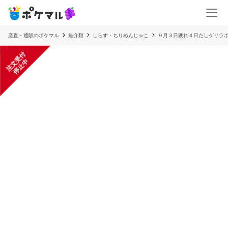
産直・通販のポケマル
魚介類
しらす・ちりめんじゃこ
９月３日獲れ４日だしゲリラ
注
文
受
付
停
止
中