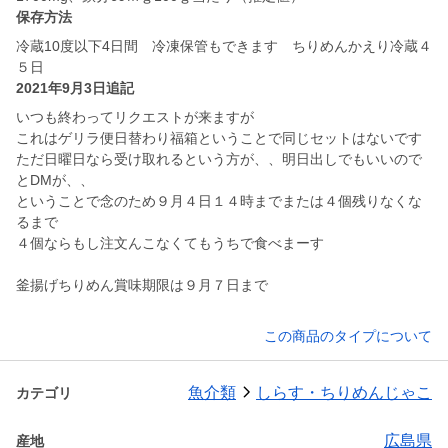
保存方法
冷蔵10度以下4日間 冷凍保管もできます ちりめんかえり冷蔵４
５日
2021年9月3日追記
いつも終わってリクエストが来ますが
これはゲリラ便日替わり福箱ということで同じセットはないです
ただ日曜日なら受け取れるという方が、、明日出しでもいいので
とDMが、、
ということで念のため９月４日１４時までまたは４個残りなくな
るまで
４個ならもし注文んこなくてもうちで食べまーす
釜揚げちりめん賞味期限は９月７日まで
この商品のタイプについて
魚介類
しらす・ちりめんじゃこ
カテゴリ
広島県
産地