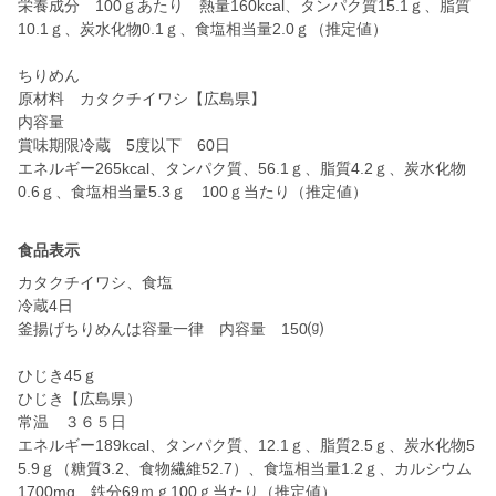
栄養成分 100ｇあたり 熱量160kcal、タンパク質15.1ｇ、脂質
10.1ｇ、炭水化物0.1ｇ、食塩相当量2.0ｇ（推定値）
ちりめん
原材料 カタクチイワシ【広島県】
内容量
賞味期限冷蔵 5度以下 60日
エネルギー265kcal、タンパク質、56.1ｇ、脂質4.2ｇ、炭水化物
0.6ｇ、食塩相当量5.3ｇ 100ｇ当たり（推定値）
食品表示
カタクチイワシ、食塩
冷蔵4日
釜揚げちりめんは容量一律 内容量 150⒢
ひじき45ｇ
ひじき【広島県）
常温 ３６５日
エネルギー189kcal、タンパク質、12.1ｇ、脂質2.5ｇ、炭水化物5
5.9ｇ（糖質3.2、食物繊維52.7）、食塩相当量1.2ｇ、カルシウム
1700mg、鉄分69ｍｇ100ｇ当たり（推定値）