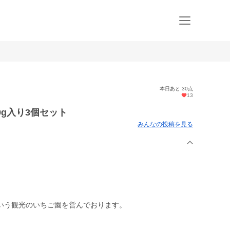
本日あと 30点
13
0g入り3個セット
みんなの投稿を見る
いう観光のいちご園を営んでおります。