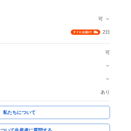
可
2日
可
あり
私たちについて
について生産者に質問する