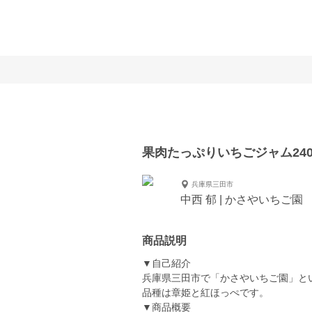
果肉たっぷりいちごジャム24
兵庫県三田市
中西 郁 | かさやいちご園
商品説明
▼自己紹介
兵庫県三田市で「かさやいちご園」と
品種は章姫と紅ほっぺです。
▼商品概要