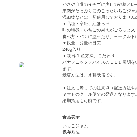
かさや自慢のイチゴに少しの砂糖とレ
果肉がたっぷりにのこったいちごジャムは
添加物などは一切使用しておりませんの
▼品種・章姫、紅ほっぺ
味の特徴・いちごの果肉がごろっと入
食べ方・パンに塗ったり、ヨーグルト
▼数量、分量の目安
240g入り
▼栽培/生産方法、こだわり
パナソニックデバイスのＬＥＤ照明を
ます。
栽培方法は、水耕栽培です。
▼注文に際しての注意点（配送方法や
ヤマトのクール便での発送となります
納期指定も可能です。
食品表示
いちごジャム
保存方法