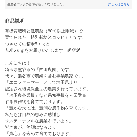
生産者バッジの基準が新しくなりました。
詳しくはこちら
商品説明
有機質肥料と低農薬（80％以上削減）で
育てられた、特別栽培米コシヒカリです。
つきたての精米5ｋｇと
玄米5ｋｇをお届けいたします！🌾🌾🌾
こんにちは！
埼玉県熊谷市の「西田農園」です。
代々、熊谷市で農業を営む専業農家です。
「エコファーマー」として埼玉県より
認定され環境保全型の農業を行っています。
「埼玉農林業賞」など県知事賞を４回受賞
する農作物を育てております。
「豊かな大地は、豊潤な農作物を育てます」
私たちは自然の恵みに感謝し
サスティナブルな農業を行います。
皆さまが、笑顔になるよう
「真心」を込めて育てております。