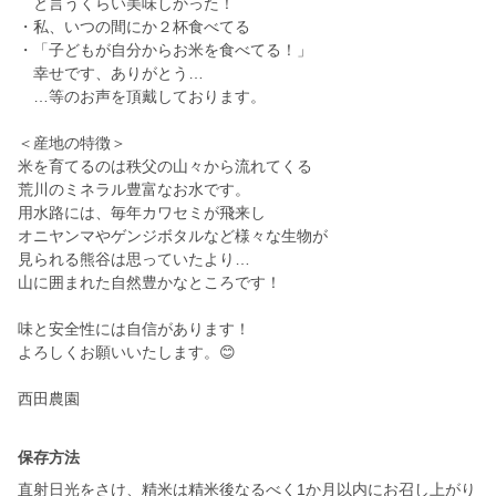
と言うくらい美味しかった！
・私、いつの間にか２杯食べてる
・「子どもが自分からお米を食べてる！」
幸せです、ありがとう…
…等のお声を頂戴しております。
＜産地の特徴＞
米を育てるのは秩父の山々から流れてくる
荒川のミネラル豊富なお水です。
用水路には、毎年カワセミが飛来し
オニヤンマやゲンジボタルなど様々な生物が
見られる熊谷は思っていたより…
山に囲まれた自然豊かなところです！
味と安全性には自信があります！
よろしくお願いいたします。😊
西田農園
保存方法
直射日光をさけ、精米は精米後なるべく1か月以内にお召し上がり