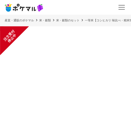
産直・通販のポケマル
米・穀類
米・穀類のセット
一等米【コシヒカリ 味比べ・精米5
注
文
受
付
停
止
中