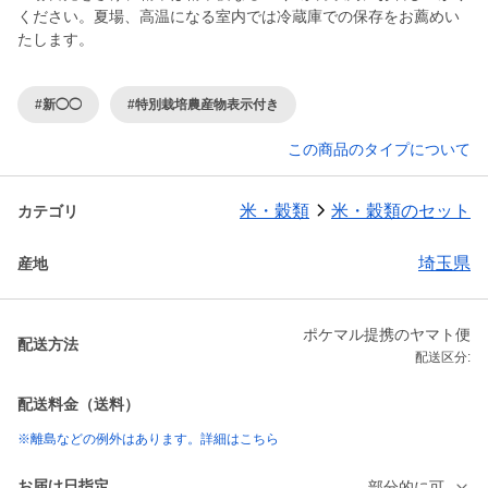
ください。夏場、高温になる室内では冷蔵庫での保存をお薦めい
たします。
#新◯◯
#特別栽培農産物表示付き
この商品のタイプについて
米・穀類
米・穀類のセット
カテゴリ
埼玉県
産地
ポケマル提携のヤマト便
配送方法
配送区分:
配送料金（送料）
※離島などの例外はあります。詳細はこちら
お届け日指定
部分的に可