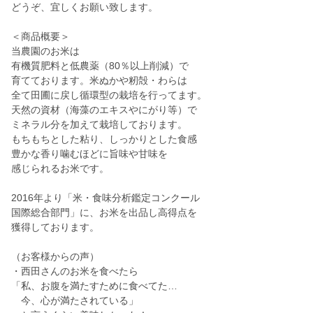
どうぞ、宜しくお願い致します。
＜商品概要＞
当農園のお米は
有機質肥料と低農薬（80％以上削減）で
育てております。米ぬかや籾殻・わらは
全て田圃に戻し循環型の栽培を行ってます。
天然の資材（海藻のエキスやにがり等）で
ミネラル分を加えて栽培しております。
もちもちとした粘り、しっかりとした食感
豊かな香り噛むほどに旨味や甘味を
感じられるお米です。
2016年より「米・食味分析鑑定コンクール
国際総合部門」に、お米を出品し高得点を
獲得しております。
（お客様からの声）
・西田さんのお米を食べたら
「私、お腹を満たすために食べてた…
今、心が満たされている」