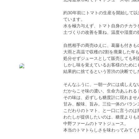
約30年前にトマトの生産を開始して
ています。
水を極力与えず、トマト自身のチカラ
土づくりの改善を重ね、温度や湿度の
自然相手の商売ゆえに、葛藤も付きも
大雨と高温で収穫の2割を廃棄した年
処分せずジュースとして販売しても利
しかし味を覚えているお客様のために
結果的に捨てるという苦渋の決断でし
そんなふうに、一朝一夕には成しえな
だからこそ味の濃い、生命力あふれる
その味は、必ずしも糖度計に現れませ
甘み、酸味、旨み。三位一体のバラン
こだわりのトマト、と一口に言うのは
わたしが提供したいのは、糖度よりも
中野ファームのトマトジュース。
本当のトマトらしさを味わってみてく