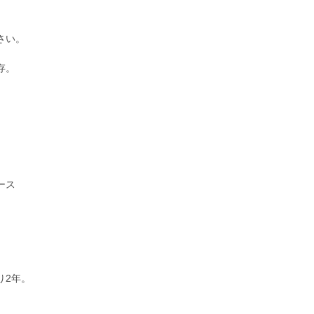
さい。
存。
ース
り2年。