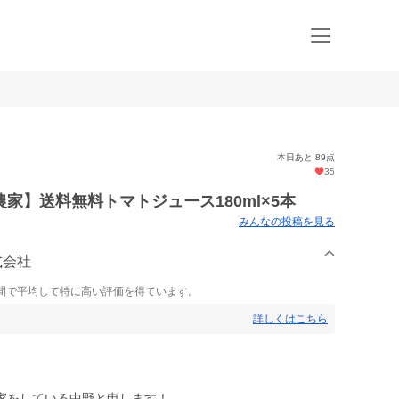
本日あと 89点
35
家】送料無料トマトジュース180ml×5本
みんなの投稿を見る
式会社
間で平均して特に高い評価を得ています。
詳しくはこちら
家をしている中野と申します！