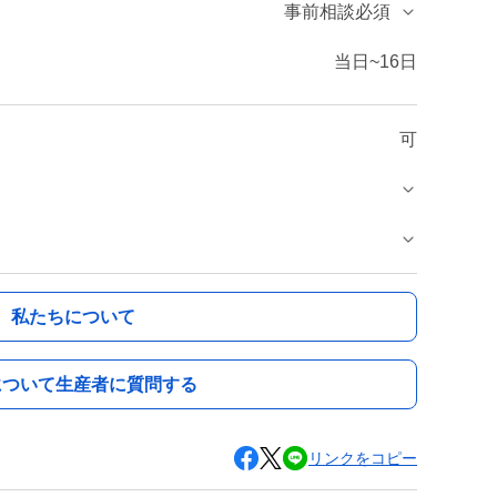
事前相談必須
当日~16日
可
私たちについて
について生産者に質問する
リンクをコピー