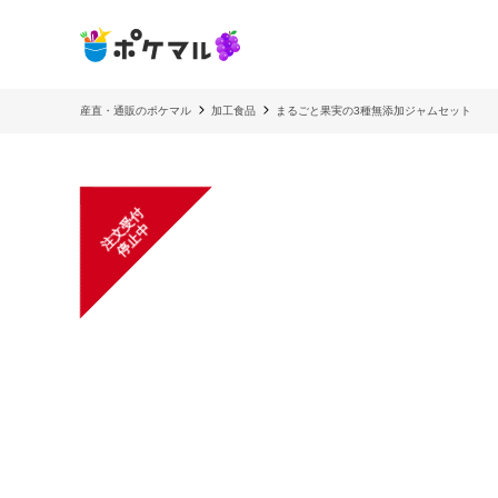
産直・通販のポケマル
加工食品
まるごと果実の3種無添加ジャムセット
注
文
受
付
停
止
中