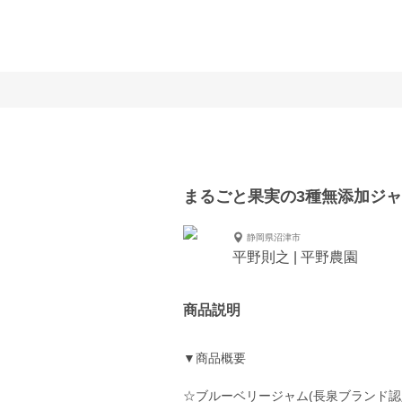
まるごと果実の3種無添加ジ
静岡県沼津市
平野則之 | 平野農園
商品説明
▼商品概要
☆ブルーベリージャム(長泉ブランド認