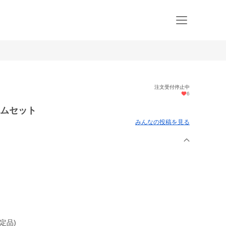
注文受付停止中
6
ャムセット
みんなの投稿を見る
定品)