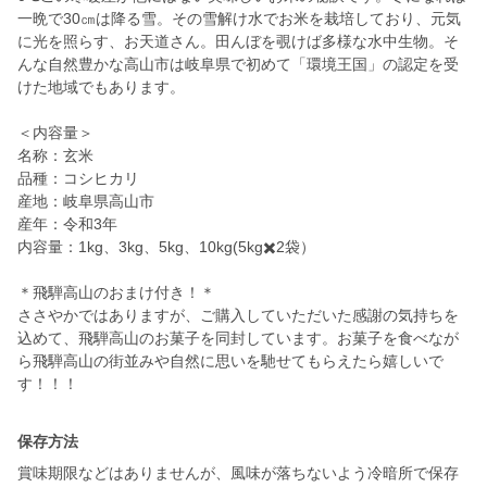
一晩で30㎝は降る雪。その雪解け水でお米を栽培しており、元気
に光を照らす、お天道さん。田んぼを覗けば多様な水中生物。そ
んな自然豊かな高山市は岐阜県で初めて「環境王国」の認定を受
けた地域でもあります。
＜内容量＞
名称：玄米
品種：コシヒカリ
産地：岐阜県高山市
産年：令和3年
内容量：1kg、3kg、5kg、10kg(5kg✖️2袋）
＊飛騨高山のおまけ付き！＊
ささやかではありますが、ご購入していただいた感謝の気持ちを
込めて、飛騨高山のお菓子を同封しています。お菓子を食べなが
ら飛騨高山の街並みや自然に思いを馳せてもらえたら嬉しいで
す！！！
保存方法
賞味期限などはありませんが、風味が落ちないよう冷暗所で保存