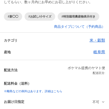
してもらい、数ヶ月内にお早めにお召し上がりください。
#新◯◯
#お試し/小サイズ
#特別栽培農産物表示付き
商品タイプについて（予約商品）
米・穀類
カテゴリ
岐阜県
産地
ポケマル提携のヤマト便
配送方法
配送区分:
配送料金（送料）
※離島などの例外はあります。詳細はこちら
お届け日指定
不可