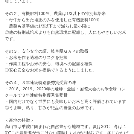
培しています。
その２、有機肥料100％、農薬は1/3以下の特別栽培米
・母牛から出た堆肥のみを使用した有機肥料100％
・農薬も基準値の1/3以下まで減らし最小限に
◎他の特別栽培米よりも自然環境に配慮し、人にもやさしいお米
です。
その３、安心安全の証、岐阜県ＧＡＰの取得
・お米を作る過程のリスクを把握
・作業工程やお米の安心、環境への配慮を確保
◎安心安全なお米を提供できるようにしました。
その４、３年連続特別優秀賞受賞の味
・2018、2019、2020年の飛騨・全国・国際大会のお米食味コン
クールで３年連続特別優秀賞受賞
・国内だけでなく世界にも美味しいお米と高く評価されています
◎うま味、粘り、甘みが絶品の自慢のお米です。
＜産地の特徴＞
高山市は乗鞍に囲まれた自然豊かな地域です。夏は30℃、冬は‐1
0℃この寒暖差が他にはない美味しいお米の秘訣です。冬になれば