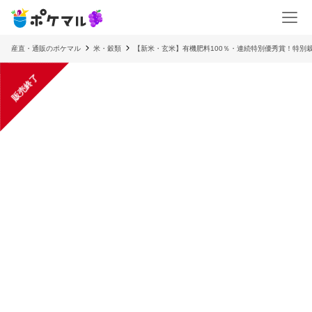
産直・通販のポケマル
米・穀類
【新米・玄米】有機肥料100％・連続特別優秀賞！特別
販売終了