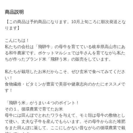
商品説明
【この商品は予約商品になります。10月上旬ころに順次発送とな
ります】
こんにちは！
私たちの会社は「飛騨牛」の母牛を育てている岐阜県高山市にあ
る和牛農家です。ポケットマルシェでは牛さんを育てながら私た
ちが作ったブランド米「飛騨う米」の販売をしています。
私たちが栽培したお米だからこそ、ぜひ玄米で食べてみてくださ
い！
食物繊維・ビタミンが豊富で美容や健康志向のかたにオススメで
す！
「飛騨う米」がうまい４つのポイント！
その１、循環農業で育てたお米
母牛には田んぼでとれたワラを与えて、モミ殻は母牛の敷物とし
て使い、丈夫な子牛を産んでもらいます。その母牛から出た堆肥
をまた田んぼに返して、ここにしかない昔ながらの循環農業で栽