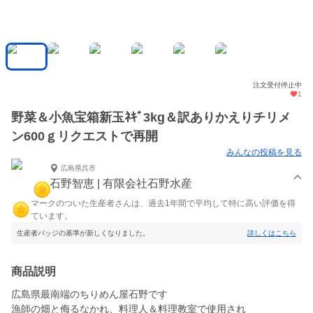
注文受付停止中
1
野菜＆小魚宝箱新玉ﾈｷﾞ3kg＆訳ありかえりチリメ
ン600ｇリクエストで再開
みんなの投稿を見る
広島県呉市
石野智恵 | 有限会社石野水産
マークのついた生産者さんは、過去1年間で平均して特に高い評価を得
ています。
生産者バッジの基準が新しくなりました。
詳しくはこちら
商品説明
広島県最南端のちりめん屋石野です
漁師の畑と侮るなかれ、料理人＆料理教室で使用され