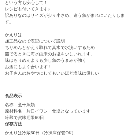
という方も安心して！
レシピも付いてきます♪
訳ありなのはサイズが少々小さめ、違う魚がまれにいたりしま
す。
かえりは
加工品なので表記について説明
ちりめんとかえり取れて真水で水洗いするため
茹でるときに海水由来のお塩を少しいれます。
味はちりめんよりも少し魚のうまみが強く
お酒にもよく合います！
お子さんのおやつにしてもいいほど塩味は優しい
食品表示
名称 煮干魚類
原材料名 片口イワシ・食塩となっています
冷蔵で賞味期限60日
保存方法
かえりは冷蔵60日（冷凍庫保管OK）