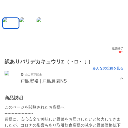
販売終了
5
訳ありバリデカキュウリΣ（・□・；）
みんなの投稿を見る
山口県下関市
戸島宏裕 | 戸島農園NS
商品説明
このページを閲覧されたお客様へ
--------------------
皆様に、安心安全で美味しい野菜をお届けしたいと努力してきま
したが、コロナの影響もあり取引飲食店様の減少と野菜価格低下