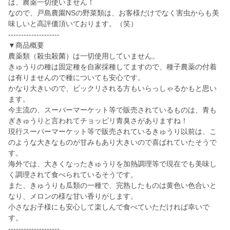
は、農薬一切使いません！
なので、戸島農園NSの野菜類は、お客様だけでなく害虫からも美
味しいと高評価頂いております。（笑）
--------------------
▼商品概要
農薬類（殺虫殺菌）は一切使用していません。
きゅうりの種は固定種を自家採種してますので、種子農薬の付着
は有りませんので種についても安心です。
かなり大きいので、ビックリされる方もいらっしゃるかもと思い
ます。
今主流の、スーパーマーケット等で販売されているものは、青も
ぎきゅうりと言われてチョッピリ青臭さがありますね！
現行スーパーマーケット等で販売されているきゅうり以前は、こ
のような大きなものが甘みもあり大きいので喜ばれていたそうで
す。
海外では、大きくなったきゅうりを加熱調理等で現在でも美味し
く調理されて食べられているそうです。
また、きゅうりも瓜類の一種で、完熟したものは黄色い色合いと
なり、メロンの様な甘い香りがします。
小さなお子様にも安心して楽しんで食べていただければ幸いで
す。
--------------------