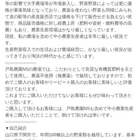
等の影響で大手農場等が市場参入し、野菜野菜によっては更に価
格が暴落気味となっており、農薬を使わない野菜も同様にみられ
て道の駅等の産直販売店では価格を下げて販売せざる負えない状
態で、商品販売価格に対し経費上昇（肥料や資材・燃料費等の高
騰）もあり、農業生産現場はかなり厳しくなっています。
現状、私の農場を含めて中小農業生産者は非常に厳しい状況で
す。
生産野菜収入での生活および農場経営に、かなり厳しい状況が迫
ってきており淘汰の時代かもと感じています。
--------------------
戸島農園NSの農場では、こだわりとして良質な有機質肥料を主と
して使用し、農薬不使用（無農薬）で栽培しておりますので、初
めてご購入のお客様やリーピート購入のお客様に美味しいと評価
頂けております。
これまでにご購入いただけてないお客様にもぜひ味わって頂きた
いと思います。
ご購入して頂けるお客様には、戸島農園NSも含めて中小農業生産
者をご購入いただくことで、助けて頂ければ幸いです。
--------------------
▼自己紹介
山口県下関市で、年間100種以上の野菜類を栽培しています。基本