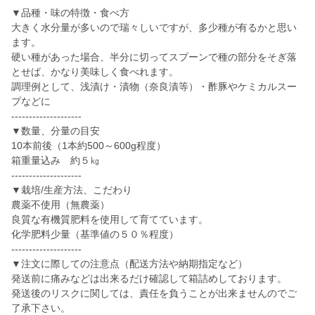
▼品種・味の特徴・食べ方
大きく水分量が多いので瑞々しいですが、多少種が有るかと思い
ます。
硬い種があった場合、半分に切ってスプーンで種の部分をそぎ落
とせば、かなり美味しく食べれます。
調理例として、浅漬け・漬物（奈良漬等）・酢豚やケミカルスー
プなどに
--------------------
▼数量、分量の目安
10本前後（1本約500～600g程度）
箱重量込み 約５㎏
--------------------
▼栽培/生産方法、こだわり
農薬不使用（無農薬）
良質な有機質肥料を使用して育てています。
化学肥料少量（基準値の５０％程度）
--------------------
▼注文に際しての注意点（配送方法や納期指定など）
発送前に痛みなどは出来るだけ確認して箱詰めしております。
発送後のリスクに関しては、責任を負うことが出来ませんのでご
了承下さい。