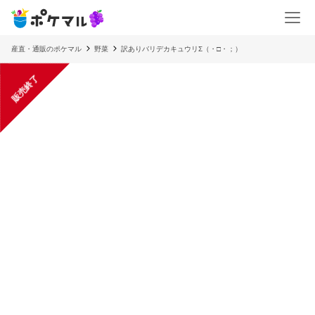
産直・通販のポケマル
野菜
訳ありバリデカキュウリΣ（・□・；）
販売終了