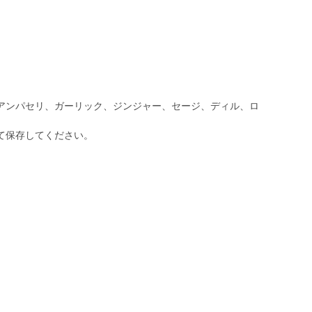
アンパセリ、ガーリック、ジンジャー、セージ、ディル、ロ
て保存してください。
ｇ