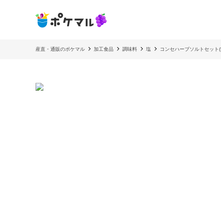
産直・通販のポケマル
加工食品
調味料
塩
コンセハーブソルトセット(5