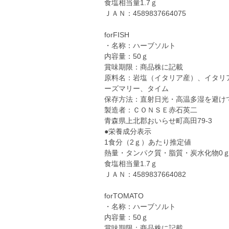
食塩相当量1.7ｇ
ＪＡＮ：4589837664075
forFISH
・名称：ハーブソルト
内容量：50ｇ
賞味期限：商品株に記載
原料名：岩塩（イタリア産）、イタリ
ーズマリー、タイム
保存方法：直射日光・高温多湿を避け
製造者：ＣＯＮＳＥ赤石英二
青森県上北郡おいらせ町高田79-3
●栄養成分表示
1食分（2ｇ）あたり推定値
熱量・タンパク質・脂質・炭水化物0
食塩相当量1.7ｇ
ＪＡＮ：4589837664082
forTOMATO
・名称：ハーブソルト
内容量：50ｇ
賞味期限：商品株に記載