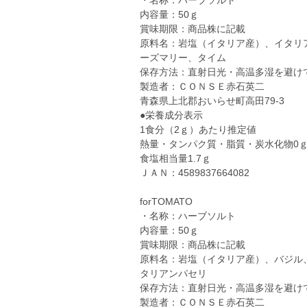
・名称：ハーブソルト
内容量：50ｇ
賞味期限：商品株に記載
原料名：岩塩（イタリア産）、イタリ
ーズマリー、タイム
保存方法：直射日光・高温多湿を避け
製造者：ＣＯＮＳＥ赤石英二
青森県上北郡おいらせ町高田79-3
●栄養成分表示
1食分（2ｇ）あたり推定値
熱量・タンパク質・脂質・炭水化物0
食塩相当量1.7ｇ
ＪＡＮ：4589837664082
forTOMATO
・名称：ハーブソルト
内容量：50ｇ
賞味期限：商品株に記載
原料名：岩塩（イタリア産）、バジル
タリアンパセリ
保存方法：直射日光・高温多湿を避け
製造者：ＣＯＮＳＥ赤石英二