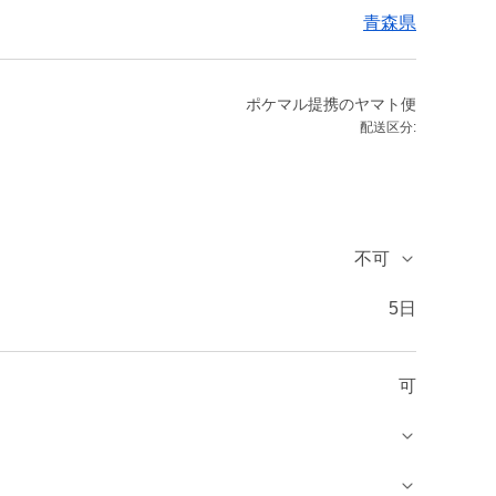
青森県
ポケマル提携のヤマト便
配送区分:
不可
5日
可