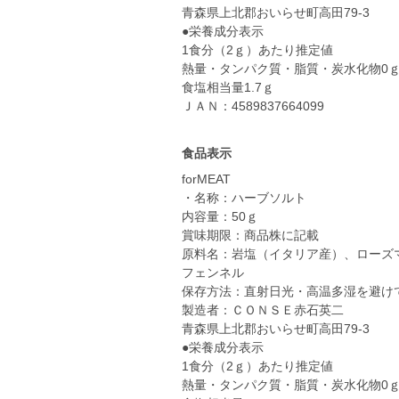
青森県上北郡おいらせ町高田79-3
●栄養成分表示
1食分（2ｇ）あたり推定値
熱量・タンパク質・脂質・炭水化物0
食塩相当量1.7ｇ
ＪＡＮ：4589837664099
食品表示
forMEAT
・名称：ハーブソルト
内容量：50ｇ
賞味期限：商品株に記載
原料名：岩塩（イタリア産）、ローズ
フェンネル
保存方法：直射日光・高温多湿を避け
製造者：ＣＯＮＳＥ赤石英二
青森県上北郡おいらせ町高田79-3
●栄養成分表示
1食分（2ｇ）あたり推定値
熱量・タンパク質・脂質・炭水化物0