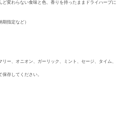
んど変わらない食味と色、香りを持ったままドライハーブに
納期指定など）
マリー、オニオン、ガーリック、ミント、セージ、タイム、
て保存してください。
ｇ