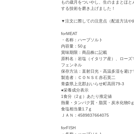
もの歳月をついやし、生のままとほと
する技術を磨き上げました！
▼注文に際しての注意点（配送方法や
forMEAT
・名称：ハーブソルト
内容量：50ｇ
賞味期限：商品株に記載
原料名：岩塩（イタリア産）、ローズ
フェンネル
保存方法：直射日光・高温多湿を避け
製造者：ＣＯＮＳＥ赤石英二
青森県上北郡おいらせ町高田79-3
●栄養成分表示
1食分（2ｇ）あたり推定値
熱量・タンパク質・脂質・炭水化物0
食塩相当量1.7ｇ
ＪＡＮ：4589837664075
forFISH