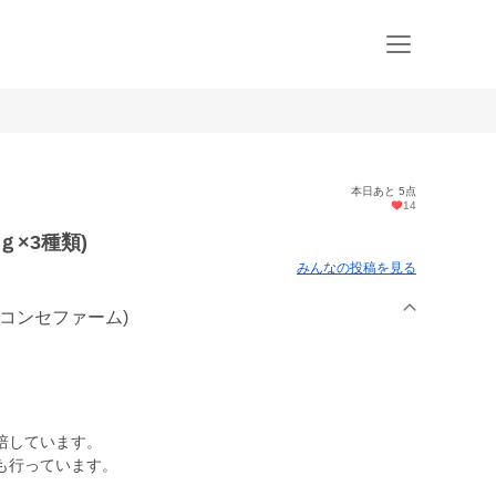
本日あと 5点
14
ｇ×3種類)
みんなの投稿を見る
M(コンセファーム)
培しています。
も行っています。