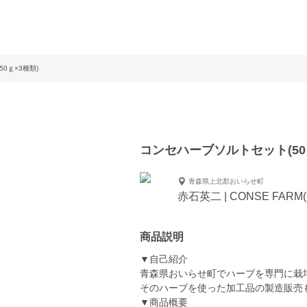
0ｇ×3種類)
コンセハーブソルトセット(50
青森県上北郡おいらせ町
赤石英二 | CONSE FAR
商品説明
▼自己紹介
青森県おいらせ町でハーブを専門に栽
そのハーブを使った加工品の製造販売
▼商品概要