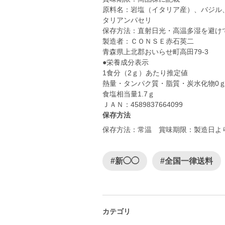
原料名：岩塩（イタリア産）、バジル
タリアンパセリ
保存方法：直射日光・高温多湿を避け
製造者：ＣＯＮＳＥ赤石英二
青森県上北郡おいらせ町高田79-3
●栄養成分表示
1食分（2ｇ）あたり推定値
熱量・タンパク質・脂質・炭水化物0
食塩相当量1.7ｇ
ＪＡＮ：4589837664099
保存方法
保存方法：常温 賞味期限：製造日より
#新◯◯
#全国一律送料
カテゴリ