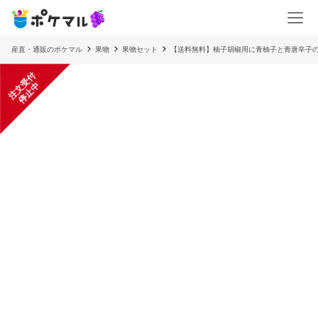
産直・通販のポケマル
果物
果物セット
【送料無料】柚子胡椒用に青柚子と青唐辛子
注
文
受
付
停
止
中