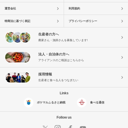
運営会社
利用規約
特商法に基づく表記
プライバシーポリシー
生産者の方へ
農家さん・漁師さんを募集しています!
法人・自治体の方へ
アライアンスのご相談はこちらから
採用情報
生産者と食べる人をつなぎたい
Links
ポケマルふるさと納税
食べる通信
Follow us