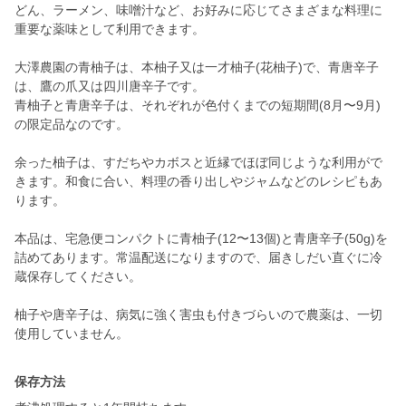
どん、ラーメン、味噌汁など、お好みに応じてさまざまな料理に
重要な薬味として利用できます。
大澤農園の青柚子は、本柚子又は一才柚子(花柚子)で、青唐辛子
は、鷹の爪又は四川唐辛子です。
青柚子と青唐辛子は、それぞれが色付くまでの短期間(8月〜9月)
の限定品なのです。
余った柚子は、すだちやカボスと近縁でほぼ同じような利用がで
きます。和食に合い、料理の香り出しやジャムなどのレシピもあ
ります。
本品は、宅急便コンパクトに青柚子(12〜13個)と青唐辛子(50g)を
詰めてあります。常温配送になりますので、届きしだい直ぐに冷
蔵保存してください。
柚子や唐辛子は、病気に強く害虫も付きづらいので農薬は、一切
使用していません。
保存方法