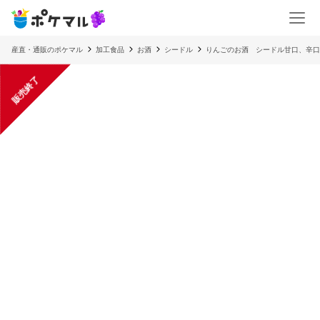
産直・通販のポケマル
加工食品
お酒
シードル
りんごのお酒 シードル甘口、辛口
販売終了