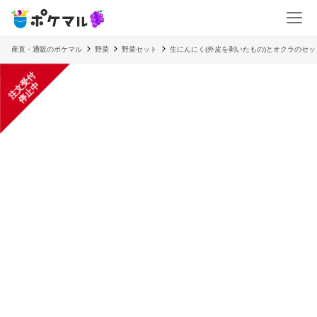
産直・通販のポケマル
野菜
野菜セット
生にんにく(外皮を剥いたもの)とオクラのセット
注
文
受
付
停
止
中