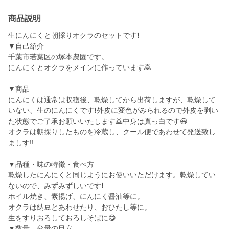
商品説明
生にんにくと朝採りオクラのセットです❗️
▼自己紹介
千葉市若葉区の塚本農園です。
にんにくとオクラをメインに作っています🙇
▼商品
にんにくは通常は収穫後、乾燥してから出荷しますが、乾燥して
いない、生のにんにくです❗️外皮に変色がみられるので外皮を剥い
た状態でご了承お願いいたします🙇中身は真っ白です😃
オクラは朝採りしたものを冷蔵し、クール便であわせて発送致し
ましす‼️
▼品種・味の特徴・食べ方
乾燥したにんにくと同じようにお使いいただけます。乾燥してい
ないので、みずみずしいです❗️
ホイル焼き、素揚げ、にんにく醤油等に。
オクラは納豆とあわせたり、おひたし等に。
生をすりおろしておろしそばに😋
▼数量、分量の目安