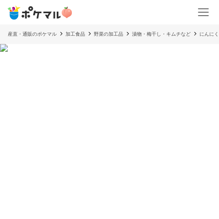
産直・通販のポケマル
加工食品
野菜の加工品
漬物・梅干し・キムチなど
にんにく