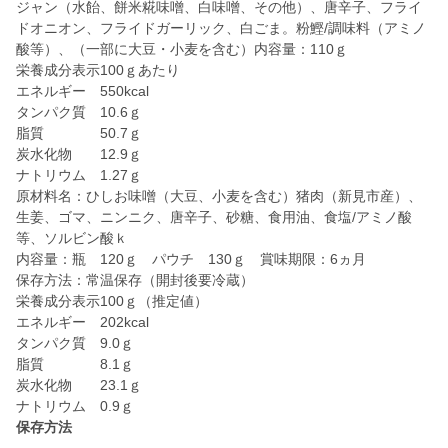
ジャン（水飴、餅米糀味噌、白味噌、その他）、唐辛子、フライ
ドオニオン、フライドガーリック、白ごま。粉鰹/調味料（アミノ
酸等）、（一部に大豆・小麦を含む）内容量：110ｇ
栄養成分表示100ｇあたり
エネルギー 550kcal
タンパク質 10.6ｇ
脂質 50.7ｇ
炭水化物 12.9ｇ
ナトリウム 1.27ｇ
原材料名：ひしお味噌（大豆、小麦を含む）猪肉（新見市産）、
生姜、ゴマ、ニンニク、唐辛子、砂糖、食用油、食塩/アミノ酸
等、ソルビン酸ｋ
内容量：瓶 120ｇ パウチ 130ｇ 賞味期限：6ヵ月
保存方法：常温保存（開封後要冷蔵）
栄養成分表示100ｇ（推定値）
エネルギー 202kcal
タンパク質 9.0ｇ
脂質 8.1ｇ
炭水化物 23.1ｇ
保存方法