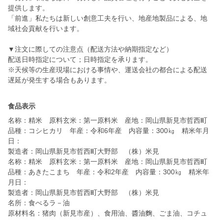
提供します。
「前進」私たちは新しい創意工夫を行い、地産地製品による、地
域社会貢献を行います。
▼注文に際しての注意点（配送方法や納期指定など）
配送日時指定について；日時指定を承ります。
※天候等の生産現場における事情や、運送会社の都合による配送
遅延が発生する場合もあります。
食品表示
名称：精米 原料玄米：第一原料米 産地：岡山県新見市哲西町
品種：コシヒカリ 年産：令和6年産 内容量：300㎏ 精米年月
日：
製造者：岡山県新見市哲西町大野部 （株）米見
名称：精米 原料玄米：第一原料米 産地：岡山県新見市哲西町
品種：あきたこまち 年産：令和2年産 内容量：300㎏ 精米年
月日：
製造者：岡山県新見市哲西町大野部 （株）米見
名所：食べるラ－油
原材料名：猪肉（新見市産）、食用油、醬油麴、ごま油、コチュ