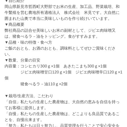
▼自己紹介
岡山県新見市哲西町大野部でお米の生産、加工品、野菜栽培、和
牛繫殖を営む農地所有適格法人 株式会社 米見です。大自然に
囲まれた山奥で本当に美味しいものを作り続けいています。
▼商品概要
弊社商品の詰合せ美味しいお米の副材として、ジビエ肉味噌又
は、猪食べるラ－油をトッピング。食がすすみます。
▼品種・味の特徴・食べ方
ご飯のおとも、お酒のおとも、調味料としてぜひご賞味くださ
い。
▼数量、分量の目安
内容量：コシヒカリ300ｇ×1個 あきたこまち300ｇ×1個
ジビエ肉味噌甘口120ｇ×1個 ジビエ肉味噌辛口120ｇ×1
個
猪食べるラ－油110ｇ×2個
▼栽培/生産方法、こだわり
「自信」私たちの生産した農産物は、大自然の恵みを自信を持っ
てお客様に提供します。
「自慢」私たちの生産した農産物は、どこよりも良品質であるこ
とを、自慢出来ます。
「努力」私たちは日々努力し、品質管理を行うことで安心安全を