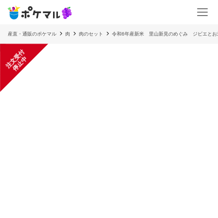
産直・通販のポケマル
肉
肉のセット
令和6年産新米 里山新見のめぐみ ジビエとお
注
文
受
付
停
止
中