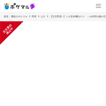
産直・通販のポケマル
野菜
なす
【宝石野菜✨】トロ旨有機白ナス ～お料理の幅が広
注
文
受
付
停
止
中