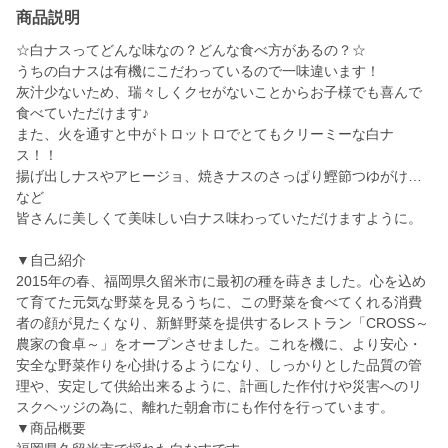
商品説明
☆白ナスってどんな味なの？どんな食べ方があるの？☆
うちの白ナスは有機にこだわっているので一味違います！
灰汁少ないため、瑞々しくクセがないことからお子様でも喜んで
食べていただけます♪
また、火を通すと中がトロットロでとてもクリーミーな白ナ
ス！！
揚げ出しナスやアヒージョ、焼きナスのさっぱり鰹節つゆがけ…
など
皆さんに美しくて美味しい白ナス味わっていただけますように。
▼自己紹介
2015年の春、福岡県久留米市に最初の種を蒔きました。心を込め
て育てた元気な野菜を見るうちに、この野菜を食べてくれる消費
者の顔が見たくなり、新鮮野菜を提供するレストラン「CROSS～
農家の食卓～」をオープンさせました。これを機に、より安心・
安全な野菜作りを心掛けるようになり、しっかりとした品質の管
理や、安定して供給出来るように、計画した作付けや災害へのリ
スクヘッジの為に、離れた朝倉市にも作付を行っています。
▼商品概要