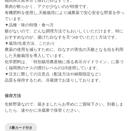
福岡県久留米市で採れた白なすです。
果肉が軟らかく、アクが少ないのが特徴です。
有機肥料を使用し,天敵栽培により減農薬で安心安全な野菜を作っ
ています。
▼品種・味の特徴・食べ方
癖がないので、どんな調理方法でもおいしくいただけます。特に
おすすめなのが、揚げた白なすを天つゆでいただく方法です。
▼栽培/生産方法、こだわり
農薬の使用を減らすために、白なすの害虫の天敵となる虫を利用
した天敵栽培を導入しています。
化学肥料は、「特別栽培農産物に係る表示ガイドライン」に基づ
く福岡県のナスの慣行レベルの1/5使用しています。
▼注文に際しての注意点（配送方法や納期指定など）
品質を保持するため、冷蔵便でお送りしております。
保存方法
生鮮野菜なので、届きましたらお早めにご賞味下さい。到着しま
したら、速やかに冷蔵庫で保管ください。
#農カード付き