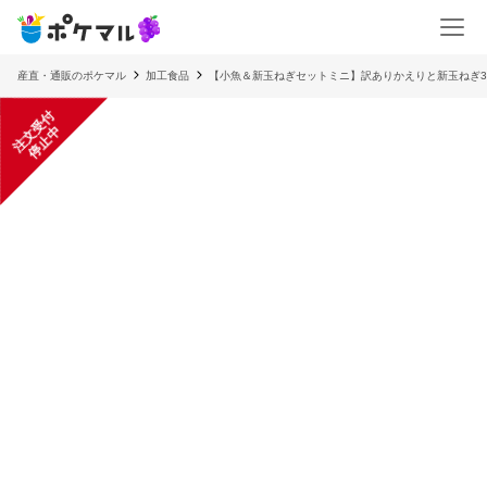
産直・通販のポケマル
加工食品
【小魚＆新玉ねぎセットミニ】訳ありかえりと新玉ねぎ
注
文
受
付
停
止
中