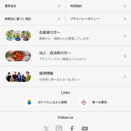
運営会社
利用規約
特商法に基づく表記
プライバシーポリシー
生産者の方へ
農家さん・漁師さんを募集しています!
法人・自治体の方へ
アライアンスのご相談はこちらから
採用情報
生産者と食べる人をつなぎたい
Links
ポケマルふるさと納税
食べる通信
Follow us