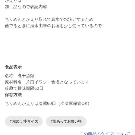
かえりは
加工品なので表記内容
ちりめんとかえり取れて真水で水洗いするため
茹でるときに海水由来のお塩を少し使っているので
食品表示
名称 煮干魚類
原材料名 片口イワシ・食塩となっています
冷蔵で賞味期限60日
保存方法
ちりめんかえりは冷蔵60日（冷凍庫保管OK）
#お試し/小サイズ
#訳あってお買い得
この商品のタイプについて