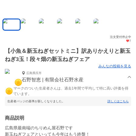
注文受付停止中
7
【小魚＆新玉ねぎセットミニ】訳ありかえりと新玉
ねぎ3玉！段々畑の新玉ねぎフェア
みんなの投稿を見る
広島県呉市
石野智恵 | 有限会社石野水産
マークのついた生産者さんは、過去1年間で平均して特に高い評価を得
ています。
生産者バッジの基準が新しくなりました。
詳しくはこちら
商品説明
広島県最南端のちりめん屋石野です
新玉ねぎフェアといっても今年はもう終盤！