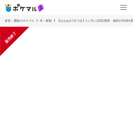
産直・通販のポケマル
米・穀類
【はえぬき7分づき】1ヶ月に1回定期便 連続22年特A
販売終了