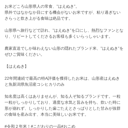
お米どころ山形県人の常食、”はえぬき”。
県外ではなかなか目にする機会がないお米ですが、粘り過ぎない
さらっと炊き上がる食味は絶品です。
山形県へ旅行などで訪れ、”はえぬき”を口にし、熱烈なファンとな
り、リピートしてくださるお客様も多くいらっしゃいます。
農家直送でしか味わえない山形の隠れたブランド米、”はえぬき”を
ぜひご賞味ください。
【はえぬき】
22年間連続で最高の特A評価を獲得したお米は、山形産はえぬき
と魚新潟県魚沼産コシヒカリのみ
知名度は高くはありませんが、知る人ぞ知るブランドです。一粒
一粒がしっかりしており、適度な水気と旨みを持ち、炊いた時に
形が崩れず、しっかりした歯ごたえとさっぱりとした甘みが抜群
の食味を産み出す、本当に美味しいお米です。
#令和２年米！#こだわりの一品#おこめ