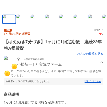
販売終了
定期
1ヶ月に1回定期配送
2
【はえぬき7分づき】1ヶ月に1回定期便 連続22年
特A受賞歴
みんなの投稿を見る
山形県西置賜郡飯豊町
小松新一 | 万宝院ファーム
マークのついた生産者さんは、過去1年間で平均して特に高い評価を得
ています。
生産者バッジの基準が新しくなりました。
詳しくはこちら
商品説明
1か月に1回お届けするお得な定期便です。