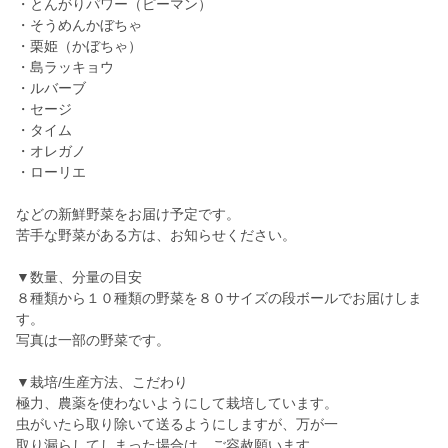
・とんがりパワー（ピーマン）
・そうめんかぼちゃ
・栗姫（かぼちゃ）
・島ラッキョウ
・ルバーブ
・セージ
・タイム
・オレガノ
・ローリエ
などの新鮮野菜をお届け予定です。
苦手な野菜がある方は、お知らせください。
▼数量、分量の目安
８種類から１０種類の野菜を８０サイズの段ボールでお届けしま
す。
写真は一部の野菜です。
▼栽培/生産方法、こだわり
極力、農薬を使わないようにして栽培しています。
虫がいたら取り除いて送るようにしますが、万が一
取り漏らしてしまった場合は、ご容赦願います。