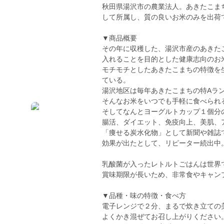
秋田県湯沢市の農業法人。あきたこま
して所属し、質の良いお米のみを出荷
▼商品概要
その年に収穫した、湯沢市産のあきた
入れることを目的とした健康志向のお
モチモチとしたあきたこまちの特徴を
ている。
湯沢地区は毎年あきたこまちの特Aラ
そんなお米をいつでも手軽に食べられ
そしてなんとヨーグルトカップ１個分
腸活、ダイエット、免疫向上、美肌、
「痩せる炭水化物」として新聞や雑誌
効果が出たとして、リピーター続出中
乳酸菌が入ったレトルトごはんは世界
賞味期限が長いため、非常食やキャン
▼品種・味の特徴・食べ方
電子レンジで２分、まるで炊き立ての
よくかき混ぜてお召し上がりください