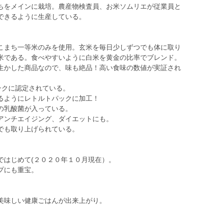
ちをメインに栽培。農産物検査員、お米ソムリエが従業員と
できるように生産している。
こまち一等米のみを使用。玄米を毎日少しずつでも体に取り
米である。食べやすいように白米を黄金の比率でブレンド。
生かした商品なので、味も絶品！高い食味の数値が実証され
ンクに認定されている。
るようにレトルトパックに加工！
の乳酸菌が入っている。
アンチエイジング、ダイエットにも。
でも取り上げられている。
。
ではじめて(２０２０年１０月現在）。
プにも重宝。
美味しい健康ごはんが出来上がり。
。