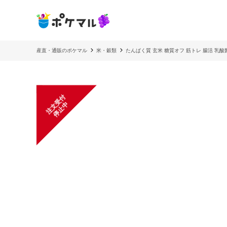
産直・通販のポケマル
米・穀類
たんぱく質 玄米 糖質オフ 筋トレ 腸活 乳酸
注
文
受
付
停
止
中