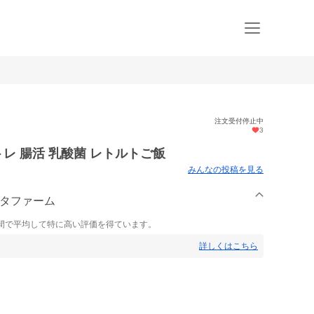
注文受付停止中
3
トレ 腸活 乳酸菌 レトルトご飯
みんなの投稿を見る
マタファーム
間で平均して特に高い評価を得ています。
詳しくはこちら