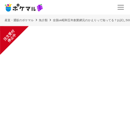
産直・通販のポケマル
魚介類
全国ok昭和五年創業網元のかえりって知ってる？お試し50
注
文
受
付
停
止
中