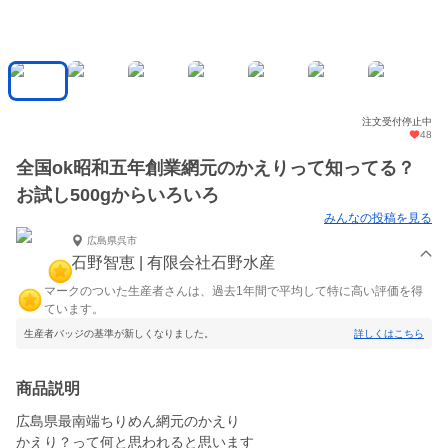
注文受付停止中
48
全国ok昭和五年創業網元のかえりって知ってる？
お試し500gからいろいろ
みんなの投稿を見る
広島県呉市
石野智恵 | 有限会社石野水産
マークのついた生産者さんは、過去1年間で平均して特に高い評価を得
ています。
生産者バッジの基準が新しくなりました。
詳しくはこちら
商品説明
広島県最南端ちりめん網元のかえり
かえり？って何と思われると思います