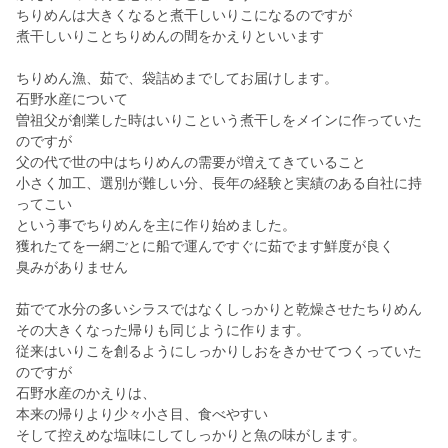
ちりめんは大きくなると煮干しいりこになるのですが
煮干しいりことちりめんの間をかえりといいます
ちりめん漁、茹で、袋詰めまでしてお届けします。
石野水産について
曽祖父が創業した時はいりこという煮干しをメインに作っていた
のですが
父の代で世の中はちりめんの需要が増えてきていること
小さく加工、選別が難しい分、長年の経験と実績のある自社に持
ってこい
という事でちりめんを主に作り始めました。
獲れたてを一網ごとに船で運んですぐに茹でます鮮度が良く
臭みがありません
茹でて水分の多いシラスではなくしっかりと乾燥させたちりめん
その大きくなった帰りも同じように作ります。
従来はいりこを創るようにしっかりしおをきかせてつくっていた
のですが
石野水産のかえりは、
本来の帰りより少々小さ目、食べやすい
そして控えめな塩味にしてしっかりと魚の味がします。