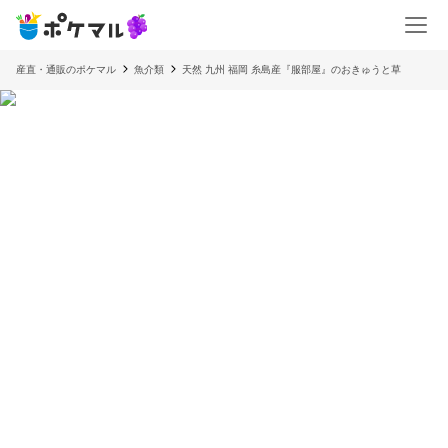
産直・通販のポケマル
魚介類
天然 九州 福岡 糸島産『服部屋』のおきゅうと草