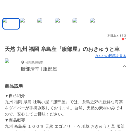
本日あと 87点
5
天然 九州 福岡 糸島産『服部屋』のおきゅうと草
みんなの投稿を見る
福岡県糸島市
服部清幸 | 服部屋
商品説明
▼自己紹介
九州 福岡 糸島 牡蠣小屋『服部屋』では、糸島近郊の新鮮な海藻
をダイバーが手摘み致しております。自然、天然の素材のみです
ので、安心してご賞味ください。
▼商品概要
九州 糸島産 １００％ 天然 エゴノリ ・ ケボ草 おきゅうと草 服部