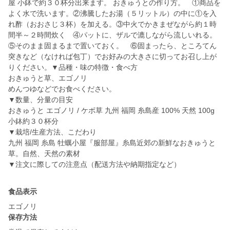
屋 小鉢で約３０杯分出来ます。 おきゅうとの作り方。 ①商品を
よく水で洗います。②沸騰したお湯（５リットル）の中に①を入
れ酢（おおさじ３杯）を加える。③中火でかきまぜながら約１時
間半～２時間炊く ④パットに、ザルで漉しながら流しいれる。
⑤そのまま固まるまで置いておく。 ⑥固まったら、ところてん
突きなど（なければ包丁）でお好みの大きさに切ってお召し上が
りください。▼品種・味の特徴・食べ方
おきゅうと草、エゴノリ
めんつゆなどでお食べください。
▼数量、分量の目安
おきゅうと エゴノリ / ケボ草 九州 福岡 糸島産 100% 天然 100g
小鉢約３０杯分
▼栽培/生産方法、こだわり
九州 福岡 糸島 牡蠣小屋『服部屋』糸島近郊の新鮮なおきゅうと
草。自然、天然の素材
▼注文に際しての注意点（配送方法や納期指定など）
食品表示
エゴノリ
保存方法