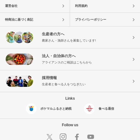
運営会社
利用規約
特商法に基づく表記
プライバシーポリシー
生産者の方へ
農家さん・漁師さんを募集しています!
法人・自治体の方へ
アライアンスのご相談はこちらから
採用情報
生産者と食べる人をつなぎたい
Links
ポケマルふるさと納税
食べる通信
Follow us