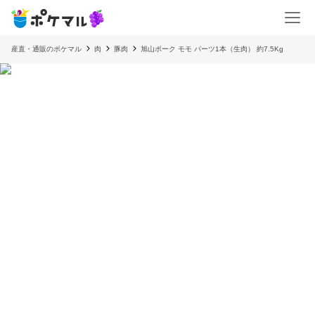
産直・通販のポケマル
肉
豚肉
旭山ポーク モモ パーツ1本（生肉） 約7.5Kg