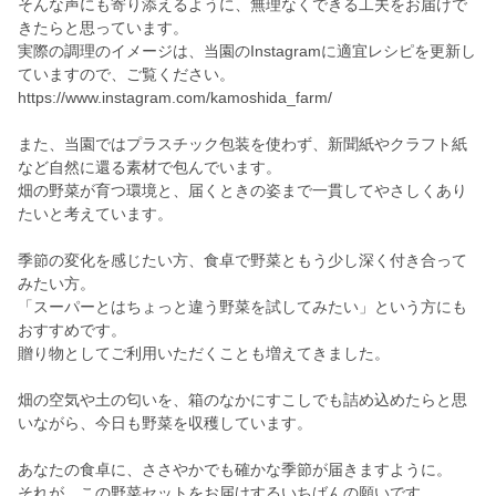
そんな声にも寄り添えるように、無理なくできる工夫をお届けで
きたらと思っています。
実際の調理のイメージは、当園のInstagramに適宜レシピを更新し
ていますので、ご覧ください。
https://www.instagram.com/kamoshida_farm/
また、当園ではプラスチック包装を使わず、新聞紙やクラフト紙
など自然に還る素材で包んでいます。
畑の野菜が育つ環境と、届くときの姿まで一貫してやさしくあり
たいと考えています。
季節の変化を感じたい方、食卓で野菜ともう少し深く付き合って
みたい方。
「スーパーとはちょっと違う野菜を試してみたい」という方にも
おすすめです。
贈り物としてご利用いただくことも増えてきました。
畑の空気や土の匂いを、箱のなかにすこしでも詰め込めたらと思
いながら、今日も野菜を収穫しています。
あなたの食卓に、ささやかでも確かな季節が届きますように。
それが、この野菜セットをお届けするいちばんの願いです。