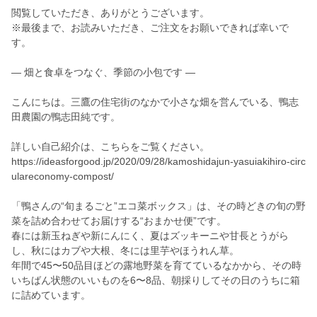
閲覧していただき、ありがとうございます。
※最後まで、お読みいただき、ご注文をお願いできれば幸いで
す。
― 畑と食卓をつなぐ、季節の小包です ―
こんにちは。三鷹の住宅街のなかで小さな畑を営んでいる、鴨志
田農園の鴨志田純です。
詳しい自己紹介は、こちらをご覧ください。
https://ideasforgood.jp/2020/09/28/kamoshidajun-yasuiakihiro-circ
ulareconomy-compost/
「鴨さんの“旬まるごと”エコ菜ボックス」は、その時どきの旬の野
菜を詰め合わせてお届けする“おまかせ便”です。
春には新玉ねぎや新にんにく、夏はズッキーニや甘長とうがら
し、秋にはカブや大根、冬には里芋やほうれん草。
年間で45〜50品目ほどの露地野菜を育てているなかから、その時
いちばん状態のいいものを6〜8品、朝採りしてその日のうちに箱
に詰めています。