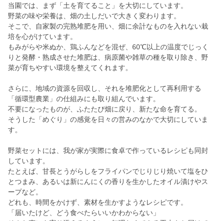
当園では、まず「土を育てること」を大切にしています。
野菜の味や栄養は、畑の土しだいで大きく変わります。
そこで、自家製の完熟堆肥を用い、畑に余計なものを入れない栽
培を心がけています。
もみがらや米ぬか、鶏ふんなどを混ぜ、60℃以上の温度でじっく
りと発酵・熟成させた堆肥は、病原菌や雑草の種を取り除き、野
菜が育ちやすい環境を整えてくれます。
さらに、地域の資源を回収し、それを堆肥化として再利用する
「循環型農業」の仕組みにも取り組んでいます。
不要になったものが、ふたたび畑に戻り、新たな命を育てる。
そうした「めぐり」の感覚を日々の営みのなかで大切にしていま
す。
野菜セットには、我が家が実際に食卓で作っているレシピも同封
しています。
たとえば、甘長とうがらしをフライパンでじりじり焼いて塩をひ
とつまみ、あるいは新にんにくの香りを生かしたオイル漬けやス
ープなど。
どれも、時間をかけず、素材を生かすようなレシピです。
「届いたけど、どう食べたらいいかわからない」