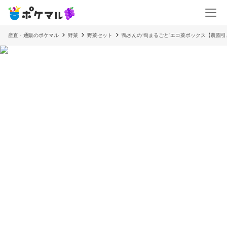
産直・通販のポケマル
野菜
野菜セット
鴨さんの“旬まるごと”エコ菜ボックス【農園