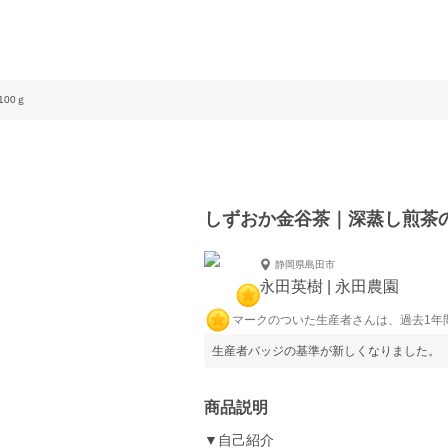
00ｇ
しずおか金谷茶｜深蒸し煎茶の
静岡県島田市
永田英樹 | 永田農園
マークのついた生産者さんは、過去1年
生産者バッジの基準が新しくなりました。
商品説明
▼自己紹介