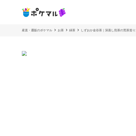
産直・通販のポケマル
お茶
緑茶
しずおか金谷茶｜深蒸し煎茶の荒茶造り1