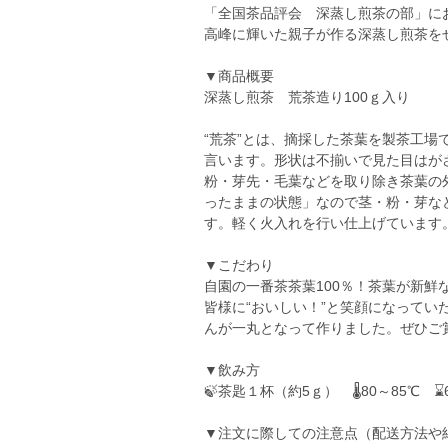
「全国茶品評会 深蒸し煎茶の部」に
高峰に輝いた親子が作る深蒸し煎茶を
▼商品概要
深蒸し煎茶 荒茶造り100ｇ入り
“荒茶”とは、摘採した茶葉を製茶工
言います。形状は不揃いで見た目はが
粉・芽先・毛葉などを取り除き茶葉の
ったままの状態」なので茎・粉・芽な
す。軽く火入れを行い仕上げています
▼こだわり
自園の一番茶茶葉100％！茶葉が新
皆様に“おいしい！”と笑顔になって
んが一丸となって作りました。ぜひご賞
▼飲み方
🍃茶匙１杯（約5ｇ） 🌡80～85℃ ⌛
▼注文に際しての注意点（配送方法や