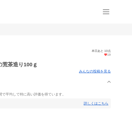
本日あと 10点
19
荒茶造り100ｇ
みんなの投稿を見る
間で平均して特に高い評価を得ています。
詳しくはこちら