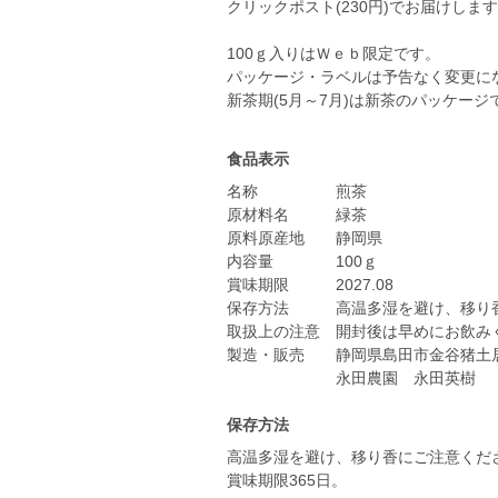
クリックポスト(230円)でお届けしま
100ｇ入りはＷｅｂ限定です。
パッケージ・ラベルは予告なく変更に
新茶期(5月～7月)は新茶のパッケー
食品表示
名称 煎茶
原材料名 緑茶
原料原産地 静岡県
内容量 100ｇ
賞味期限 2027.08
保存方法 高温多湿を避け、移り香
取扱上の注意 開封後は早めにお飲み
製造・販売 静岡県島田市金谷猪土居3
永田農園 永田英樹
保存方法
高温多湿を避け、移り香にご注意くだ
賞味期限365日。