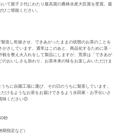
おいて親子２代にわたり最高賞の農林水産大臣賞を受賞。最
ぜひご堪能ください。
場で製造し乾燥させ、できあがったままの状態のお茶のことを
さがさしています。通常はこのあと、商品化するために茎・
外観を整え火入れをして製品にしますが、荒茶は「できあが
どのおいしさも加わり、お茶本来の味をお楽しみいただけま
。
鮮なうちに自園工場に運び、その日のうちに製茶しています。
いただけるようなお茶をお届けできるよう永田家・お手伝いさ
味ください😊
60秒
納期指定など）