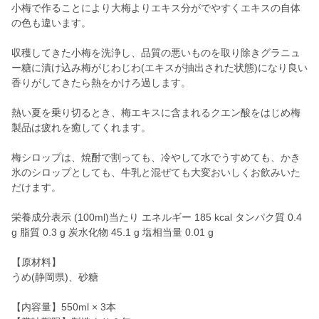
小梅で作ることにより大梅よりエキス分がでやすくエキスの自体
の色も違います。
収穫してきた小梅を洗浄し、品質の悪いものを取り除きグラニュ
ー糖に漬け込み梅がじわじわ(エキスが抽出された状態)になり良い
香りがしてきたら熱をかけろ過します。
熱い夏を乗り切るとき、梅エキスに含まれるクエン酸をはじめ梅
製品は疲れを癒してくれます。
梅シロップは、焼酎で割っても、冷やして水でうすめても、かき
氷のシロップとしても、牛乳と混ぜても大変おいしくお飲みいた
だけます。
栄養成分表示 (100ml)当たり エネルギー 185 kcal タンパク質 0.4
g 脂質 0.3 g 炭水化物 45.1 g 塩相当量 0.01 g
【原材料】
うめ(静岡県)、砂糖
【内容量】550ml × 3本