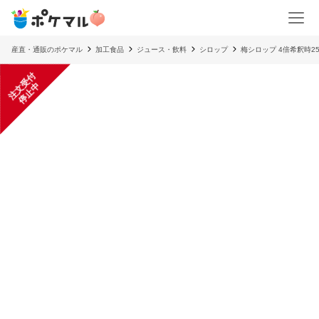
産直・通販のポケマル
加工食品
ジュース・飲料
シロップ
梅シロップ 4倍希釈時25
注
文
受
付
停
止
中