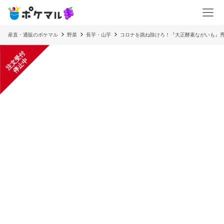
産直・通販のポケマル
野菜
長芋・山芋
コロナを跳ね除けろ！『大正酵素ながいも』
注
文
受
付
停
止
中