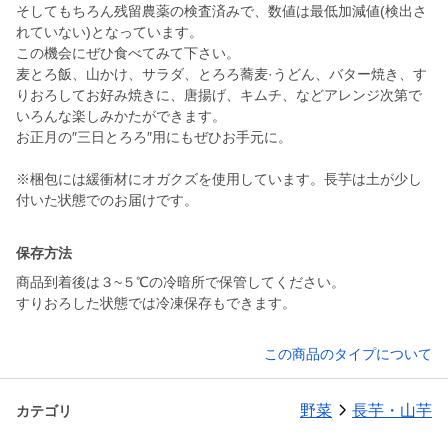
そしてもちろん残留農薬の検査済みで、数値は最低加減値(検出さ
れていない)となっています。
この機会にぜひ食べてみて下さい。
麦とろ飯、山かけ、サラダ、とろろ蕎麦·うどん、バター焼き、す
りおろしてお好み焼きに、唐揚げ、キムチ、などアレンジ次第で
いろんな楽しみかたができます。
お正月の″三日とろろ″用にもぜひお手元に。
※梱包には緩衝材にオガクズを使用しています。長芋は土が少し
付いた状態でのお届けです。
保存方法
商品到着後は３~５℃の冷暗所で保管してください。
すりおろした状態では冷凍保存もできます。
この商品のタイプについて
野菜
長芋・山芋
カテゴリ