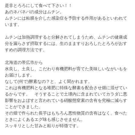
是非とろろにして食べて下さい！！
あのネバネバの成分はムチン。
ムチンには粘膜を介した感染症を予防する作用があるといわれて
います。
ムチンは加熱調理すると分解されてしまうため、ムチンの健康成
分を漏らさず摂取するには、生のまますりおろしたとろろがおす
すめの調理方法です。
北海道の帯広市から
水良し、土良し、こだわり有機肥料が育てた美味しいながいもを
お届けします。
なして(何で)酵素なの？と、よく聞かれます。
これは有機肥料となる堆肥に特殊な酵素を配合させ畑に混ぜてい
るからです。 そうすることで土壌内に含まれていてカラダに悪
影響をおよぼすと言われている硝酸態窒素の含有を究極に減らす
ことができました。
その畑で作られた長芋はもちろん悪性物質の含有はなく、食べた
ときによくあるエグ味も感じさせません。
スッキリとした甘みと粘りが特徴です。