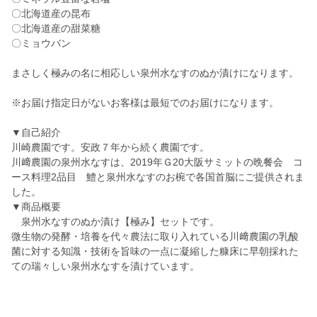
〇北海道産の昆布
〇北海道産の甜菜糖
〇ミョウバン
まさしく極みの名に相応しい泉州水なすのぬか漬けになります。
※お届け指定日がないお客様は最短でのお届けになります。
▼自己紹介
川崎農園です。安政７年から続く農園です。
川﨑農園の泉州水なすは、2019年Ｇ20大阪サミットの晩餐会 コ
ース料理2品目 鱧と泉州水なすのお椀で各国首脳にご提供されま
した。
▼商品概要
泉州水なすのぬか漬け【極み】セットです。
微生物の発酵・培養を代々農法に取り入れている川﨑農園の乳酸
菌に対する知識・技術を旨味の一点に凝縮した糠床に早朝採れた
ての瑞々しい泉州水なすを漬けています。