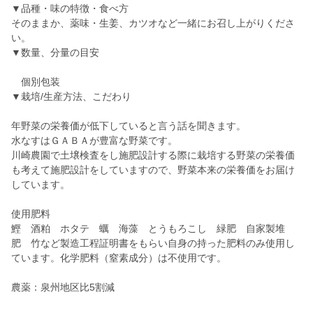
▼品種・味の特徴・食べ方
そのままか、薬味・生姜、カツオなど一緒にお召し上がりくださ
い。
▼数量、分量の目安
個別包装
▼栽培/生産方法、こだわり
年野菜の栄養価が低下していると言う話を聞きます。
水なすはＧＡＢＡが豊富な野菜です。
川崎農園で土壌検査をし施肥設計する際に栽培する野菜の栄養価
も考えて施肥設計をしていますので、野菜本来の栄養価をお届け
しています。
使用肥料
鰹 酒粕 ホタテ 蠣 海藻 とうもろこし 緑肥 自家製堆
肥 竹など製造工程証明書をもらい自身の持った肥料のみ使用し
ています。化学肥料（窒素成分）は不使用です。
農薬：泉州地区比5割減