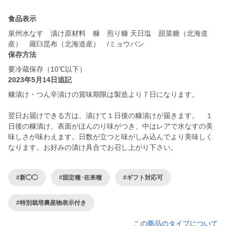
食品表示
泉州水なす 漬け原材料 糠 煎り糠 天日塩 甜菜糖（北海道
産） 羅臼昆布（北海道産） /ミョウバン
保存方法
要冷蔵保存（10℃以下）
2023年5月14日追記
糠漬け・つん辛漬けの賞味期限は製造より７日になります。
翌日お届けできる方は、漬けて１日後の糠漬けが届きます。 １
日後の糠漬け、表面がほんのり味がつき、中はレアで水なすの美
味しさが味わえます。日数が立つと味がしみ込んでより美味しく
なります。お好みの漬け具合でお召し上がり下さい。
#新◯◯
#固定種･在来種
#ギフト対応可
#特別栽培農産物表示付き
この商品のタイプについて