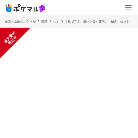
産直・通販のポケマル
野菜
なす
【夏ギフト】泉州水なす糠漬け【極み】セット
注
文
受
付
停
止
中