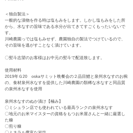
＜独自製法＞
一般的な漬物を作る時は塩もみをします。しかし塩もみをした所
から、水なすの旨味である水分が出てきてすごくもったいないで
す。
川崎農園っでは塩もみせず、農園独自の製法でつけているので、
その旨味を逃がすことなく漬けています。
〇熨斗志望のお客様はお中元の熨斗で配送致します。
使用材料
2019年Ｇ20 oskaサミット晩餐会の２品目鱧と泉州水なすのお椀
の、食材泉州水なすを提供した川崎農園の類稀な水なすと同品質
の泉州水なすを使用
泉州水なすのぬか漬け【極み】
〇ミシュラン店でも使われている最高ランクの泉州水なす
〇地元のお米マイスターの資格をもつお米屋さんと一緒に厳選し
た糠
〇煎り糠
〇ミネラル豊富な岩塩