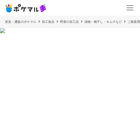
産直・通販のポケマル
加工食品
野菜の加工品
漬物・梅干し・キムチなど
ご家庭用は