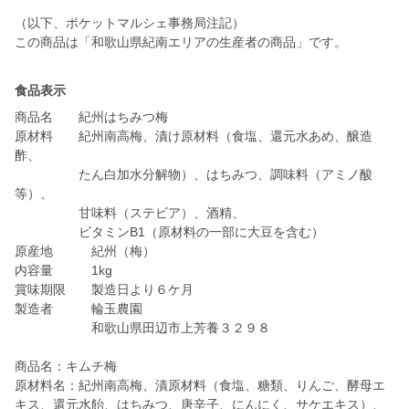
（以下、ポケットマルシェ事務局注記）
この商品は「和歌山県紀南エリアの生産者の商品」です。
食品表示
商品名 紀州はちみつ梅
原材料 紀州南高梅、漬け原材料（食塩、還元水あめ、醸造
酢、
たん白加水分解物）、はちみつ、調味料（アミノ酸
等）、
甘味料（ステビア）、酒精、
ビタミンB1（原材料の一部に大豆を含む）
原産地 紀州（梅）
内容量 1kg
賞味期限 製造日より６ケ月
製造者 輪玉農園
和歌山県田辺市上芳養３２９８
商品名：キムチ梅
原材料名：紀州南高梅、漬原材料（食塩、糖類、りんご、酵母エ
キス、還元水飴、はちみつ、唐辛子、にんにく、サケエキス）、