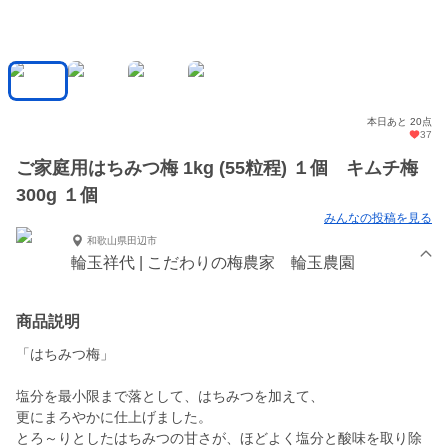
本日あと 20点
37
ご家庭用はちみつ梅 1kg (55粒程) １個 キムチ梅
300g １個
みんなの投稿を見る
和歌山県田辺市
輪玉祥代 | こだわりの梅農家 輪玉農園
商品説明
「はちみつ梅」
塩分を最小限まで落として、はちみつを加えて、
更にまろやかに仕上げました。
とろ～りとしたはちみつの甘さが、ほどよく塩分と酸味を取り除