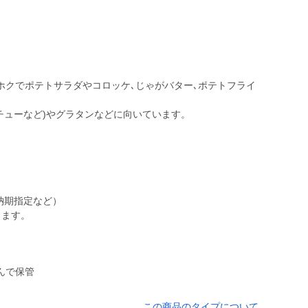
ホクでポテトサラダやコロッケ､じゃがバター､ポテトフライ
チューなど)やグラタンなどに向いています。
納期指定など）
ります。
んで保管
この商品のタイプについて