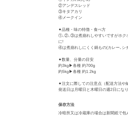
②アンデスレッド
③キタアカリ
④メークイン
⚫︎品種・味の特徴・食べ方
①､②､③は煮崩れしやすいですがホク
に!
④は煮崩れしにくく鍋もの(カレー､シ
⚫︎数量、分量の目安
約3kg▶︎各種 約700g
約5kg▶︎各種 約1.2kg
⚫︎注文に際しての注意点（配送方法や
発送日は月曜日と木曜日の週2日にな
保存方法
冷暗所又は冷蔵庫の場合は新聞紙で包