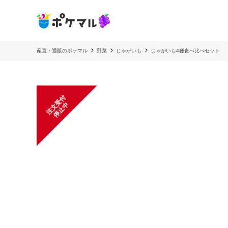
産直・通販のポケマル
野菜
じゃがいも
じゃがいも4種食べ比べセット
注
文
受
付
停
止
中