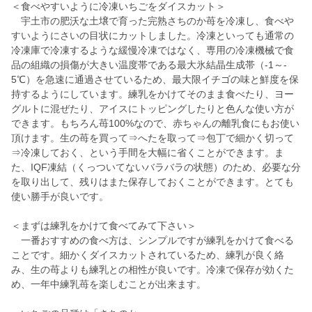
＜食べやすいように冷凍いちごをダイスカット＞
宇土市の肥沃な土壌で育った完熟さちのか苺を冷凍し、食べや
すいようにさいの目状にカットしました。冷凍といっても通常の
冷凍庫で冷凍するような緩慢冷凍ではなく、専用の冷凍機械で食
品の組織の損傷が大きい温度帯である最大氷結晶生成帯（-1～-
5℃）を急速に通過させているため、最大限イチゴの味と鮮度を保
持するようにしています。練乳をかけてそのまま食べたり、ヨー
グルトに混ぜたり、アイスにトッピングしたりと色んな使い方が
できます。もちろん苺100%なので、赤ちゃんの離乳食にもお使い
頂けます。生の苺を買って⇒へたを取って⇒包丁で細かく切って
⇒冷凍しておく、という手間を大幅に省くことができます。ま
た、IQF凍結（くっついてないバラバラの状態）のため、必要な分
を取り出して、残りはまた保存しておくことができます。とても
使い勝手が良いです。
＜まずは練乳をかけて食べてみて下さい＞
一番おすすめの食べ方は、シンプルですが練乳をかけて食べる
ことです。細かくダイスカットされているため、練乳が良く絡
み、生の苺よりも練乳との相性が良いです。冷凍で保存が効くた
め、一年中練乳苺を楽しむことが出来ます。