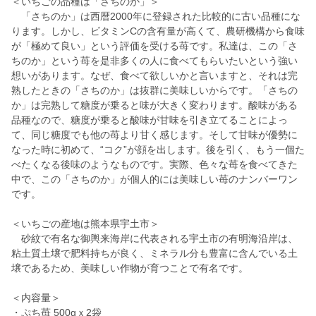
＜いちごの品種は「さちのか」＞
「さちのか」は西暦2000年に登録された比較的に古い品種にな
ります。しかし、ビタミンCの含有量が高くて、農研機構から食味
が「極めて良い」という評価を受ける苺です。私達は、この「さ
ちのか」という苺を是非多くの人に食べてもらいたいという強い
想いがあります。なぜ、食べて欲しいかと言いますと、それは完
熟したときの「さちのか」は抜群に美味しいからです。「さちの
か」は完熟して糖度が乗ると味が大きく変わります。酸味がある
品種なので、糖度が乗ると酸味が甘味を引き立てることによっ
て、同じ糖度でも他の苺より甘く感じます。そして甘味が優勢に
なった時に初めて、“コク”が顔を出します。後を引く、もう一個た
べたくなる後味のようなものです。実際、色々な苺を食べてきた
中で、この「さちのか」が個人的には美味しい苺のナンバーワン
です。
＜いちごの産地は熊本県宇土市＞
砂紋で有名な御輿来海岸に代表される宇土市の有明海沿岸は、
粘土質土壌で肥料持ちが良く、ミネラル分も豊富に含んでいる土
壌であるため、美味しい作物が育つことで有名です。
＜内容量＞
・ぷち苺 500gｘ2袋