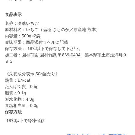
食品表示
名称：冷凍いちご
原材料名：いちご（品種 さちのか／原産地 熊本）
内容量：500g×2袋
賞味期限：商品添付ラベルに記載
保存方法：-18℃以下で保存して下さい。
加工者：園村苺園 園村竹識 〒869-0404 熊本県宇土市走潟町９
９３
《栄養成分表示 50g当たり》
熱量：17kcal
たんぱく質：0.5g
脂質：0.1g
炭水化物：4.3g
食塩相当量：0.0g
保存方法
-18℃以下で冷凍保存