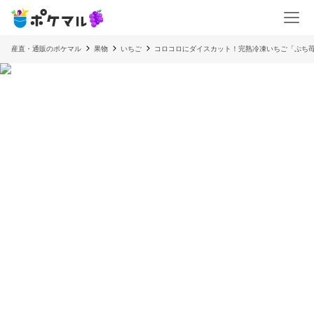
産直・通販のポケマル
果物
いちご
コロコロにダイスカット！完熟冷凍いちご「ぷち苺