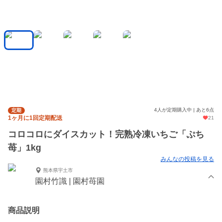
4人が定期購入中 | あと6点
定期
1ヶ月に1回定期配送
21
コロコロにダイスカット！完熟冷凍いちご「ぷち
苺」1kg
みんなの投稿を見る
熊本県宇土市
園村竹識 | 園村苺園
商品説明