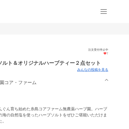
注文受付停止中
7
ソルト＆オリジナルハーブティー２点セット
みんなの投稿を見る
農園コア・ファーム
んぐん育ち始めた糸島コアファーム無農薬ハーブ園。ハーブ
の海の自然塩を使ったハーブソルトをぜひご堪能いただけま
た。