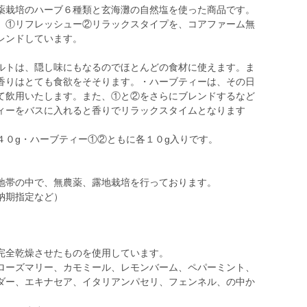
薬栽培のハーブ６種類と玄海灘の自然塩を使った商品です。
、①リフレッシュー②リラックスタイプを、コアファーム無
レンドしています。
ルトは、隠し味にもなるのでほとんどの食材に使えます。ま
香りはとても食欲をそそります。・ハーブティーは、その日
て飲用いたします。また、①と②をさらにブレンドするなど
ィーをバスに入れると香りでリラックスタイムとなります
４０g・ハーブティー①②ともに各１０g入りです。
地帯の中で、無農薬、露地栽培を行っております。
納期指定など）
完全乾燥させたものを使用しています。
ーズマリー、カモミール、レモンバーム、ペパーミント、
ダー、エキナセア、イタリアンパセリ、フェンネル、の中か