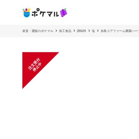
産直・通販のポケマル
加工食品
調味料
塩
糸島コアファーム農園ハー
注
文
受
付
停
止
中