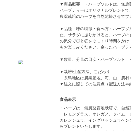
▼商品概要 ・ハーブソルトは、無農
ハーブティーはオリジナルブレンドで
農薬栽培のハーブを自然乾燥させてブ
▼品種・味の特徴・食べ方・ハーブソ
た、サラダに振りかけると、ハーブの
の気分で①と②をゆっくり時間をかけ
もお楽しみください。余ったハーブテ
▼数量、分量の目安・ハーブソルト 
▼栽培/生産方法、こだわり
糸島地区は農業産地、海、山、農村
▼注文に際しての注意点（配送方法や
食品表示
・ハーブは、無農薬露地栽培で、自然
レモングラス、オレガノ、タイム、ロ
カレンジュラ、イングリッシュラベン
らブレンドいたします。