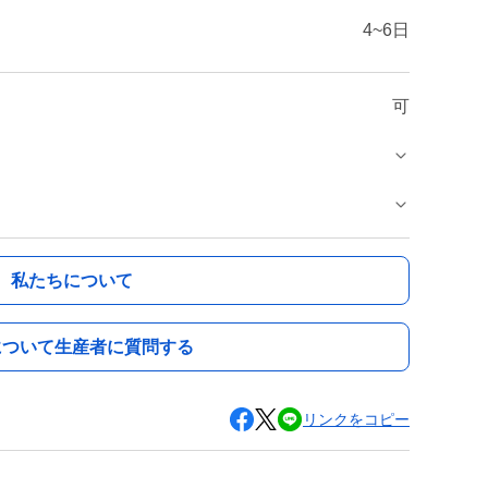
4~6日
可
私たちについて
について生産者に質問する
リンクをコピー