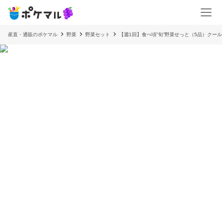
産直・通販のポケマル
野菜
野菜セット
【週1回】食べ頃”旬”野菜せっと（5品）クー