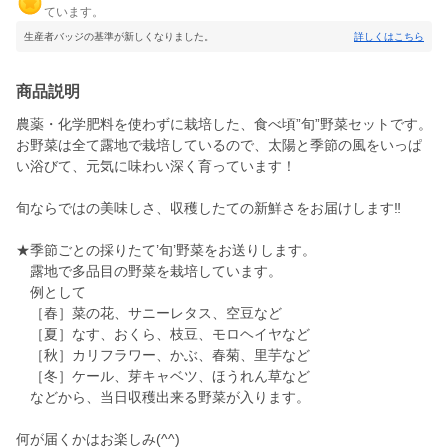
ています。
生産者バッジの基準が新しくなりました。
詳しくはこちら
商品説明
農薬・化学肥料を使わずに栽培した、食べ頃”旬”野菜セットです。
お野菜は全て露地で栽培しているので、太陽と季節の風をいっぱ
い浴びて、元気に味わい深く育っています！
旬ならではの美味しさ、収穫したての新鮮さをお届けします‼
★季節ごとの採りたて’旬’野菜をお送りします。
露地で多品目の野菜を栽培しています。
例として
［春］菜の花、サニーレタス、空豆など
［夏］なす、おくら、枝豆、モロヘイヤなど
［秋］カリフラワー、かぶ、春菊、里芋など
［冬］ケール、芽キャベツ、ほうれん草など
などから、当日収穫出来る野菜が入ります。
何が届くかはお楽しみ(^^)