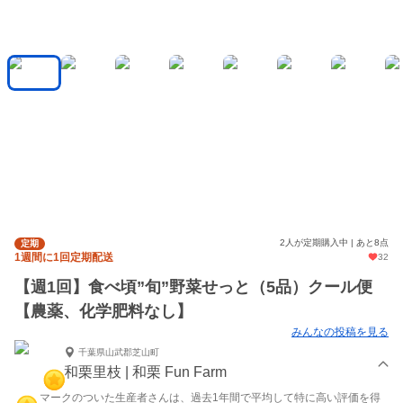
2人が定期購入中 | あと8点
定期
1週間に1回定期配送
32
【週1回】食べ頃”旬”野菜せっと（5品）クール便
【農薬、化学肥料なし】
みんなの投稿を見る
千葉県山武郡芝山町
和栗里枝 | 和栗 Fun Farm
マークのついた生産者さんは、過去1年間で平均して特に高い評価を得