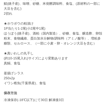
鯖(銚子産)、味噌、砂糖、米発酵調味料、食塩、(原材料の一部に
大豆を含む)
2切れ
★ホウボウの粕漬け
1P当たり1-2尾(小2尾中1尾)
ほうぼう(銚子産)、酒粕（国内製造）、砂糖、食塩、醸造酢、卵殻
粉末、食物繊維、蛋白加水分解物/調味料（アミノ酸等）、増粘多
糖類、セルロース、（一部に小麦・卵・オレンジ大豆を含む）
★真いわしの丸干し
(約10-15尾入れ)サイズにより変動あります
真鰯、食塩
釜揚げシラス
250x2p
イワシ稚魚(千葉県産)、食塩
保存方法
冷凍保存(-18℃以下)にて30日 解凍後3日