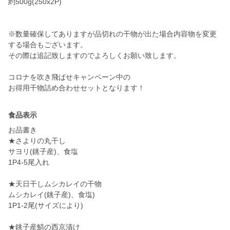
約500g(250x2P)
※数量確保してありますが品切れの干物が出た場合内容物を変更
する場合もございます。
その際は追記致しますのでよろしくお願い致します。
コロナを吹き飛ばせキャンペーン中の
食品表示
お品書き
★さよりの丸干し
サヨリ(銚子産)、食塩
1P4-5尾入れ
★天日干しムシカレイの干物
ムシカレイ(銚子産)、食塩)
1P1-2尾(サイズにより)
★銚子産鯖の西京漬け