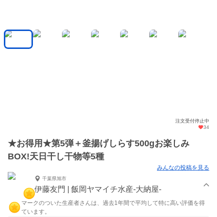
注文受付停止中
34
★お得用★第5弾＋釜揚げしらす500gお楽しみ
BOX!天日干し干物等5種
みんなの投稿を見る
千葉県旭市
伊藤友門 | 飯岡ヤマイチ水産-大納屋-
マークのついた生産者さんは、過去1年間で平均して特に高い評価を得
ています。