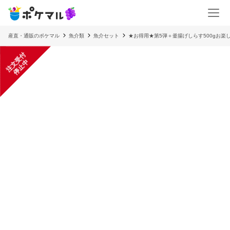
産直・通販のポケマル
魚介類
魚介セット
★お得用★第5弾＋釜揚げしらす500gお楽し
注
文
受
付
停
止
中