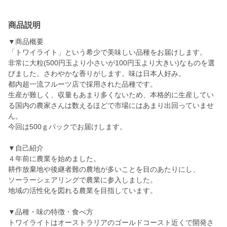
商品説明
▼商品概要
「トワイライト」という希少で美味しい品種をお届けします。
非常に大粒(500円玉より小さいが100円玉より大きい)なものを選
びました。さわやかな香りがします。味は日本人好み。
都内超一流フルーツ店で採用された品種です。
生産が難しく、収量もあまり多くないため、本格的に生産してい
る国内の農家さんは数えるほどで市場にはあまり出回っていませ
ん。
今回は500ｇパックでお届けします。
▼自己紹介
４年前に農業を始めました。
耕作放棄地や後継者難の農地が多いことを目のあたりにし、
ソーラーシェアリングで農業に参入しました。
地域の活性化を図れる農業を目指しています。
▼品種・味の特徴・食べ方
トワイライトはオーストラリアのゴールドコースト近くで開発さ