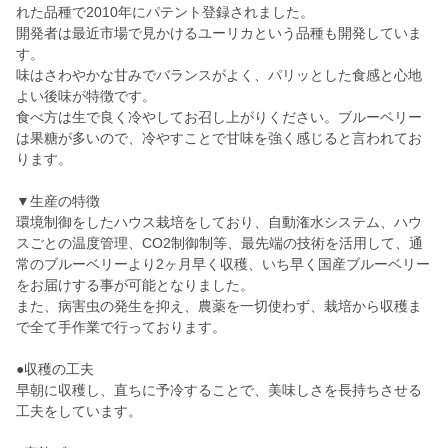
れた品種で2010年にパテント登録されました。
開発者は最近市場で見かけるユーリカという品種も開発していま
す。
味はさわやかな甘みでバランスがよく、パリッとした食感と心地
よい後味が特徴です。
食べ方は生で良く冷やしてお召し上がりください。ブルーベリー
は果糖が多いので、冷やすことで甘味を強く感じると言われてお
ります。
▼生産の特徴
環境制御をしたハウス栽培をしており、自動潅水システム、ハウ
スごとの温度管理、CO2制御制等、最先端の技術を活用して、通
常のブルーベリーより2ヶ月早く収穫、いち早く国産ブルーベリー
をお届けする事が可能となりました。
また、病害虫の発生を抑え、農薬を一切使わず、栽培から収穫ま
で全て手作業で行っております。
●収穫の工夫
早朝に収穫し、直ちに予冷することで、美味しさを長持ちさせる
工夫をしています。