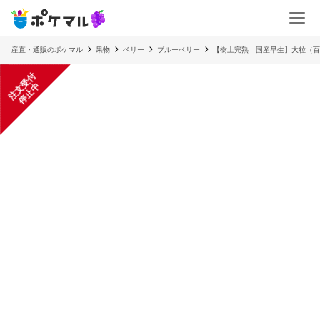
産直・通販のポケマル
果物
ベリー
ブルーベリー
【樹上完熟 国産早生】大粒（百
注
文
受
付
停
止
中