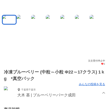
注文受付停止中
4
冷凍ブルーベリー (中粒～小粒 Φ22～17クラス) 1ｋ
g *真空パック
みんなの投稿を見る
千葉県千葉市
大木 基 | ブルーベリーパーク成田