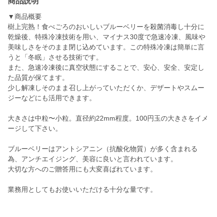
商品説明
▼商品概要
樹上完熟！食べごろのおいしいブルーベリーを殺菌消毒し十分に
乾燥後、特殊冷凍技術を用い、マイナス30度で急速冷凍、風味や
美味しさをそのまま閉じ込めています。この特殊冷凍は簡単に言
うと「冬眠」させる技術です。
また、急速冷凍後に真空状態にすることで、安心、安全、安定し
た品質が保てます。
少し解凍しそのまま召し上がっていただくか、デザートやスムー
ジーなどにも活用できます。
大きさは中粒〜小粒。直径約22mm程度。100円玉の大きさをイメ
ージして下さい。
ブルーベリーはアントシアニン（抗酸化物質）が多く含まれる
為、アンチエイジング、美容に良いと言われています。
大切な方へのご贈答用にも大変喜ばれています。
業務用としてもお使いいただける十分な量です。