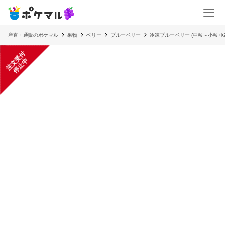
産直・通販のポケマル
果物
ベリー
ブルーベリー
冷凍ブルーベリー (中粒～小粒 Φ2
注
文
受
付
停
止
中