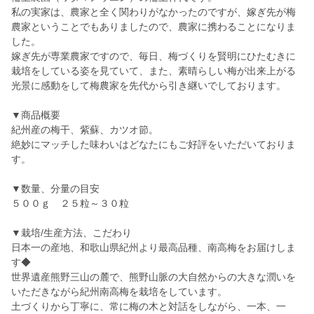
私の実家は、農家と全く関わりがなかったのですが、嫁ぎ先が梅
農家ということでもありましたので、農家に携わることになりま
した。
嫁ぎ先が専業農家ですので、毎日、梅づくりを賢明にひたむきに
栽培をしている姿を見ていて、また、素晴らしい梅が出来上がる
光景に感動をして梅農家を先代から引き継いでしております。
▼商品概要
紀州産の梅干、紫蘇、カツオ節。
絶妙にマッチした味わいはどなたにもご好評をいただいておりま
す。
▼数量、分量の目安
５００ｇ ２５粒～３０粒
▼栽培/生産方法、こだわり
日本一の産地、和歌山県紀州より最高品種、南高梅をお届けしま
す◆
世界遺産熊野三山の麓で、熊野山脈の大自然からの大きな潤いを
いただきながら紀州南高梅を栽培をしています。
土づくりから丁寧に、常に梅の木と対話をしながら、一本、一