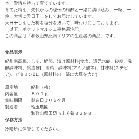
本、愛情を持って育てています。
育てた梅を、先代からの秘伝の梅酢と一緒に漬け込み、一粒、一
粒、大切に天日干しをしてお届けしています。
天日干しをした梅を塩分を抜いて、味付けにしております。
（以下、ポケットマルシェ事務局注記）
この商品は「和歌山県紀南エリアの生産者の商品」です。
食品表示
紀州南高梅、しそ、鰹節、漬け原材料[食塩、還元水飴、砂糖、発
酵調味料、醸造酢]、酒精、調味料(アミノ酸等)、甘味料(ステビ
ア)、ビタミンB1、(原材料の一部に大豆を含む)
原産地 紀州（梅）
内容量 ５００ｇ
賞味期限 製造日より６ケ月
製造者 輪玉農園
保存方法
冷暗所に保管してください。