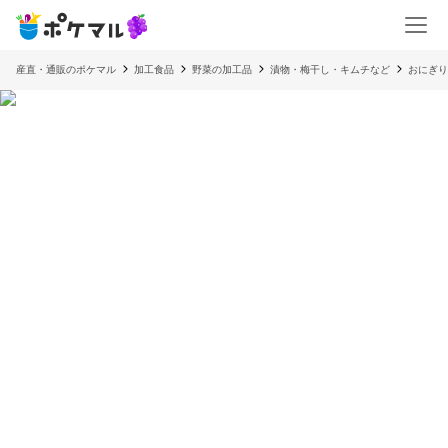
産直・通販のポケマル
加工食品
野菜の加工品
漬物・梅干し・キムチなど
おにぎり