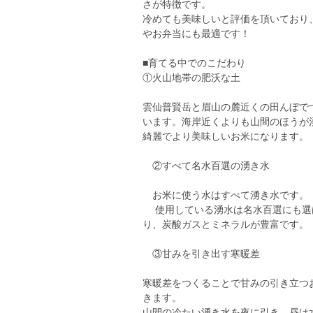
さが特徴です。
冷めても美味しいと評価を頂いており
やお弁当にも最適です！
■育てる中でのこだわり
①火山地帯の肥沃な土
雲仙普賢岳と眉山の麓近くの田んぼで
います。海岸近くよりも山間のほうが
綺麗でより美味しいお米になります。
②すべて名水百選の湧き水
お米に使う水はすべて湧き水です。
使用している湧水は名水百選にも選
り、炭酸ガスとミネラルが豊富です。
③甘みを引き出す寒暖差
寒暖差をつくることで甘みの引き立つ
きます。
山間の冷たい湧き水を夜に引き、昼は