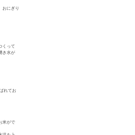
、おにぎり
つくって
湧き水が
ばれてお
お米がで
水温を上