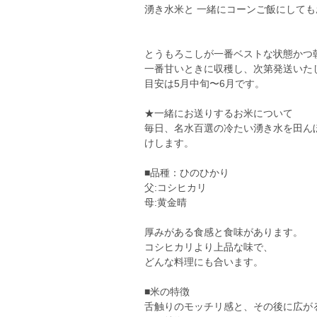
湧き水米と 一緒にコーンご飯にして
とうもろこしが一番ベストな状態かつ
一番甘いときに収穫し、次第発送いた
目安は5月中旬〜6月です。
★一緒にお送りするお米について
毎日、名水百選の冷たい湧き水を田ん
けします。
■品種：ひのひかり
父:コシヒカリ
母:黄金晴
厚みがある食感と食味があります。
コシヒカリより上品な味で、
どんな料理にも合います。
■米の特徴
舌触りのモッチリ感と、その後に広が