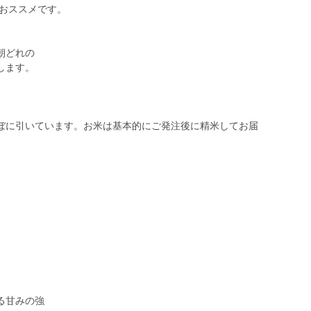
もおススメです。
朝どれの
します。
ぼに引いています。お米は基本的にご発注後に精米してお届
る甘みの強