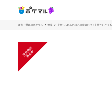
産直・通販のポケマル
野菜
【食べられるのはこの季節だけ！】甘〜いとうも
注
文
受
付
停
止
中