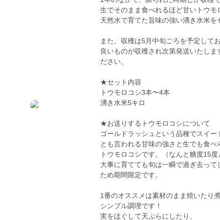
生でそのまま食べれるほど甘いトウモ
天然水で育てた旨味の強い湧き水米を
また、収穫は5月中旬ごろを予定して
良いものが収穫され次第発送いたしま
ださい。
★セット内容
トウモロコシ3本〜4本
湧き水米5キロ
★お送りするトウモロコシについて
ゴールドラッシュという品種でスイー
とも言われる甘味の強さと生でも食べ
トウモロコシです。（なんと糖度15
大事に育てても旬は一瞬で過ぎ去って
ため期間限定です。
1番のオススメは素材のまま焼いたり
シンプル調理です！
実をほぐして天ぷらにしたり、