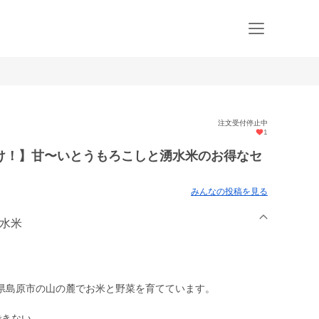
注文受付停止中
1
け！】甘〜いとうもろこしと湧水米のお得なセ
みんなの投稿を見る
き水米
県島原市の山の麓でお米と野菜を育てています。
できない、